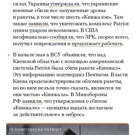
силах Украины
утверждали
, что украинские
военные сбили все запущенные дроны
и ракеты, в том числе шесть «Кинжалов». Там
также
заявили
, что уничтожить комплекс Patriot
одним ударом невозможно. В США
неофициально
сообщили
, что ЗРК, скорее всего,
получил повреждения и
продолжает работать
.
В начале мая в ВСУ объявили, что над
Киевской областью с помощью американской
системы Patriot была сбита ракета «Кинжал».
Эту информацию подтвердил Пентагон. Власти
Киева продемонстрировали обломки ракеты,
но по ним нельзя точно сказать, являются ли
они частью «Кинжала». В Минобороны
РФ
заявили
, что утверждения о сбитом
«Кинжале» — «попытка выдать желаемое
за действительное» и «вброс».
О КОМПЛЕКСАХ PATRIOT