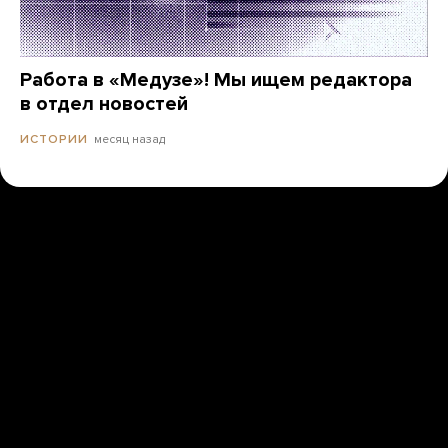
Работа в «Медузе»! Мы ищем редактора
в отдел новостей
месяц назад
ИСТОРИИ