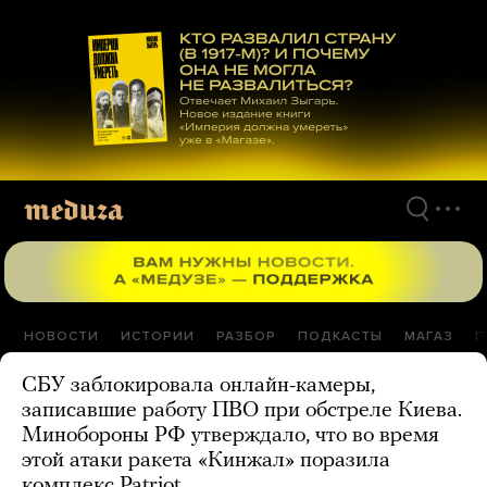
Перейти
к
материалам
НОВОСТИ
ИСТОРИИ
РАЗБОР
ПОДКАСТЫ
МАГАЗ
П
СБУ заблокировала онлайн-камеры,
записавшие работу ПВО при обстреле Киева.
Минобороны РФ утверждало, что во время
этой атаки ракета «Кинжал» поразила
комплекс Patriot