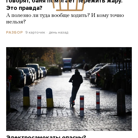
Говорят, баня помогает пережить жару.
Это правда?
А полезно ли туда вообще ходить? И кому точно
нельзя?
9 карточек
день назад
РАЗБОР
Электросамокаты опасны?