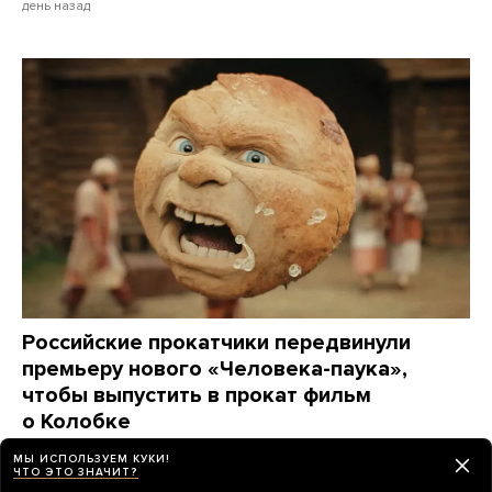
день назад
Российские прокатчики передвинули
премьеру нового «Человека-паука»,
чтобы выпустить в прокат фильм
о Колобке
Зрители обрушили его рейтинг еще до премьеры.
МЫ ИСПОЛЬЗУЕМ КУКИ!
Озвучивший хлеб Гарик Харламов: «Мне глубоко
ЧТО ЭТО ЗНАЧИТ?