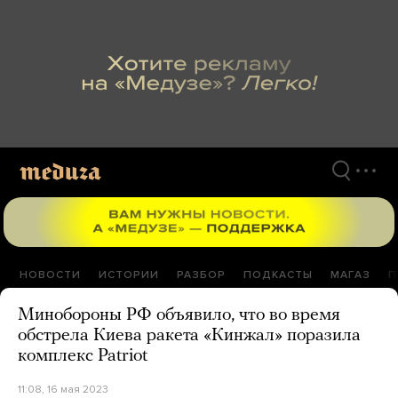
Перейти
к
материалам
НОВОСТИ
ИСТОРИИ
РАЗБОР
ПОДКАСТЫ
МАГАЗ
П
Минобороны РФ объявило, что во время
обстрела Киева ракета «Кинжал» поразила
комплекс Patriot
11:08, 16 мая 2023