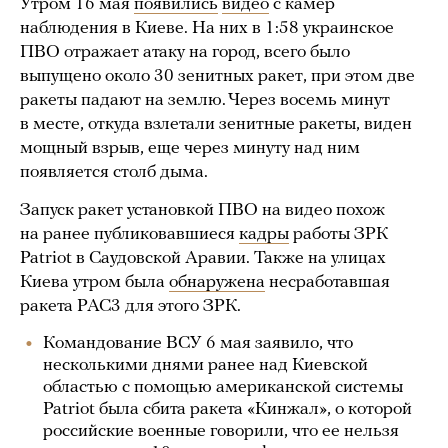
Утром 16 мая
появились
видео
с камер
наблюдения в Киеве. На них в 1:58 украинское
ПВО отражает атаку на город, всего было
выпущено около 30 зенитных ракет, при этом две
ракеты падают на землю. Через восемь минут
в месте, откуда взлетали зенитные ракеты, виден
мощный взрыв, еще через минуту над ним
появляется столб дыма.
Запуск ракет установкой ПВО на видео похож
на ранее публиковавшиеся
кадры
работы ЗРК
Patriot в Саудовской Аравии. Также на улицах
Киева утром была
обнаружена
несработавшая
ракета PAC3 для этого ЗРК.
Командование ВСУ 6 мая заявило, что
несколькими днями ранее над Киевской
областью с помощью американской системы
Patriot была сбита ракета «Кинжал», о которой
российские военные говорили, что ее нельзя