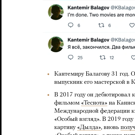
Кантемиру Балагову 31 год. 
выпускник его мастерской в 
В 2017 году он дебютировал
фильмом
«Теснота»
на Каннск
Международной федерации 
«Особый взгляд». В 2019 году
картину
«Дылда»
, вновь
полу