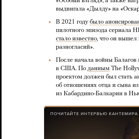
«Особый взгляд», а также наг
выдвигала «Дылду» на «Оскар
В 2021 году
было анонсирова
пилотного эпизода сериала HB
стало известно
, что он вышел
разногласий».
После начала войны Балагов
в США. По
данным
The Holly
проектом должен был стать а
об отношениях отца и сына и
из Кабардино-Балкарии в Нь
ПОЧИТАЙТЕ ИНТЕРВЬЮ КАНТЕМИРА