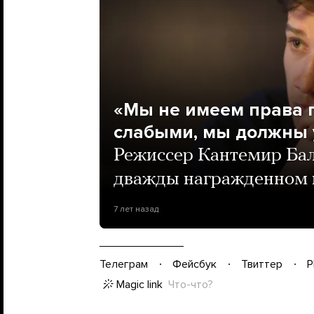
«Мы не имеем права 
слабыми, мы должны 
Режиссер Кантемир Бал
дважды награжденном 
7 лет назад
Телеграм
Фейсбук
Твиттер
P
Magic link
Что-что?