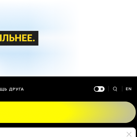
EN
ЩЬ ДРУГА