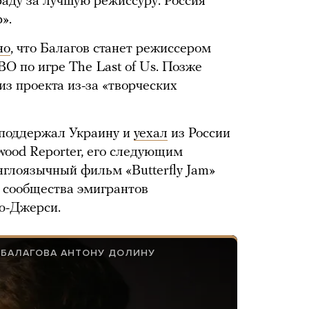
раду за лучшую режиссуру. Россия
».
но
, что Балагов станет режиссером
O по игре The Last of Us. Позже
 из проекта из-за «творческих
 поддержал Украину и
уехал
из России
wood Reporter, его следующим
нглоязычный фильм «Butterfly Jam»
з сообщества эмигрантов
ю-Джерси.
 БАЛАГОВА АНТОНУ ДОЛИНУ