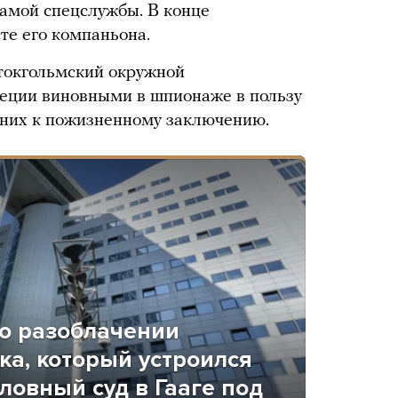
самой спецслужбы. В конце
те его компаньона.
токгольмский окружной
еции виновными в шпионаже в пользу
з них к пожизненному заключению.
о разоблачении
ка, который устроился
овный суд в Гааге под