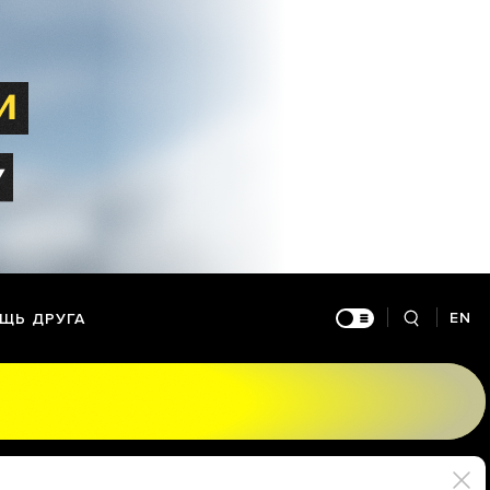
EN
ЩЬ ДРУГА