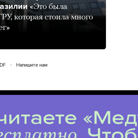
азилии
«Это была
РУ, которая стоила много
ег»
DF
Напишите нам