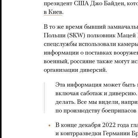
президент США Джо Байден, кото
в Киев
.
В то же время бывший замначаль
Польши (SKW) полковник Мацей М
спецслужбы использовали камеры
информации о поставках вооружен
военный, россияне также могут и
организации диверсий.
Эта информация может быть 
включая саботаж и диверсию. 
делать. Все мы видели, напр
по производству боеприпасов 
В конце декабря 2022 года г
и контрразведки Германии Б