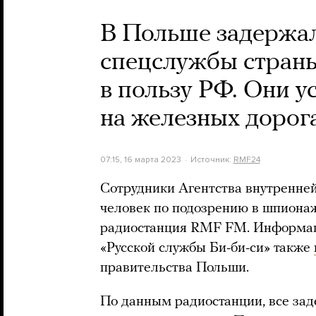
В Польше задержал
спецслужбы стран
в пользу РФ. Они 
на железных дорог
07:15, 16 марта 2023
Источник:
RMF24
Сотрудники Агентства внутренне
человек по подозрению в шпионаж
радиостанция RMF FM. Информац
«Русской службы Би-би-си» также
правительства Польши.
По данным радиостанции, все за