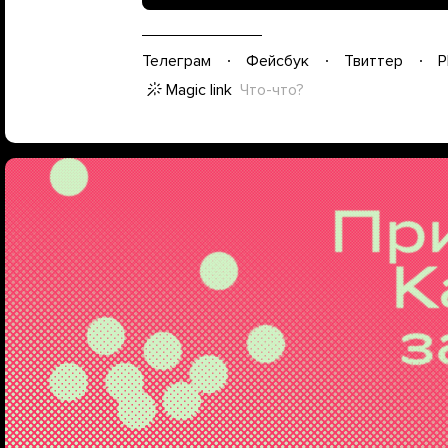
Телеграм
Фейсбук
Твиттер
P
Magic link
Что-что?