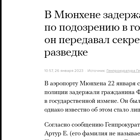
В Мюнхене задерж
по подозрению в го
он передавал секр
разведке
10:57, 26 января 2023
Источник:
Генпрокуратура Г
В аэропорту Мюнхена 22 января 
полиции задержали гражданина Ф
в государственной измене. Он был
однако известно об этом стало ли
Согласно сообщению Генпрокурат
Артур Е. (его фамилия не называе