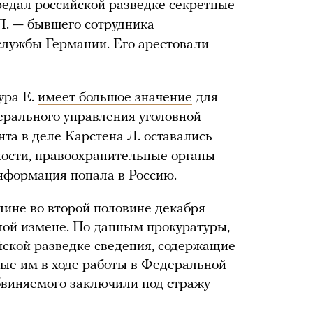
ередал российской разведке секретные
Л. — бывшего сотрудника
лужбы Германии. Его арестовали
ура Е.
имеет большое значение
для
рального управления уголовной
нта в деле Карстена Л. оставались
ности, правоохранительные органы
информация попала в Россию.
лине во второй половине декабря
ной измене. По данным прокуратуры,
ийской разведке сведения, содержащие
тые им в ходе работы в Федеральной
бвиняемого заключили под стражу