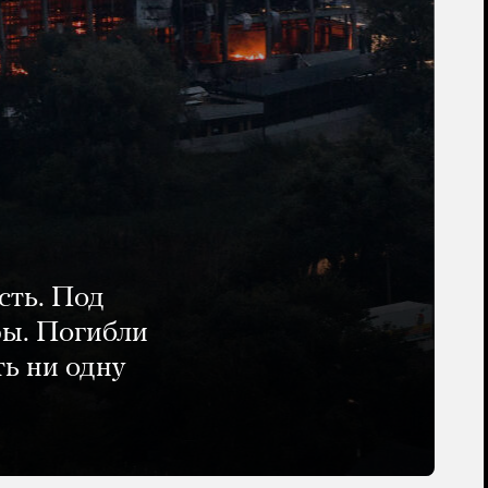
сть. Под
ры. Погибли
ть ни одну