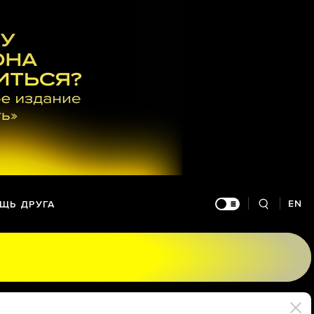
EN
ЩЬ ДРУГА