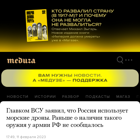
Перейти
к
материалам
НОВОСТИ
ИСТОРИИ
РАЗБОР
ПОДКАСТЫ
МАГАЗ
П
Главком ВСУ заявил, что Россия использует
морские дроны. Раньше о наличии такого
оружия у армии РФ не сообщалось
17:49, 11 февраля 2023