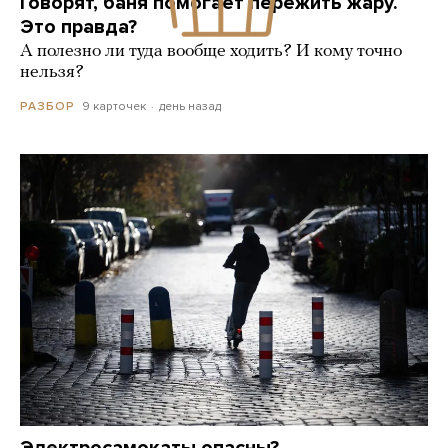
Говорят, баня помогает пережить жару.
Это правда?
А полезно ли туда вообще ходить? И кому точно
нельзя?
9 карточек
день назад
РАЗБОР
Электросамокаты опасны?