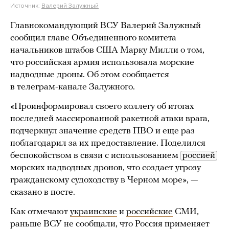
Источник:
Валерий Залужный
Главнокомандующий ВСУ Валерий Залужный
сообщил главе Объединенного комитета
начальников штабов США Марку Милли о том,
что российская армия использовала морские
надводные дроны. Об этом сообщается
в телеграм-канале Залужного.
«Проинформировал своего коллегу об итогах
последней массированной ракетной атаки врага,
подчеркнул значение средств ПВО и еще раз
поблагодарил за их предоставление. Поделился
беспокойством в связи с использованием
россией
морских надводных дронов, что создает угрозу
гражданскому судоходству в Черном море», —
сказано в посте.
Как отмечают
украинские
и
российские
СМИ,
раньше ВСУ не сообщали, что Россия применяет