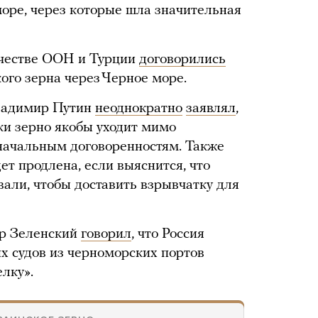
оре, через которые шла значительная
ичестве ООН и Турции
договорились
ого зерна через Черное море.
ладимир Путин
неоднократно
заявлял
,
ки зерно якобы уходит мимо
начальным договоренностям. Также
дет продлена, если выяснится, что
вали, чтобы доставить взрывчатку для
р Зеленский
говорил
, что Россия
х судов из черноморских портов
елку».