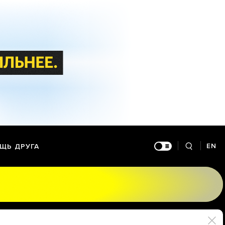
EN
ЩЬ ДРУГА