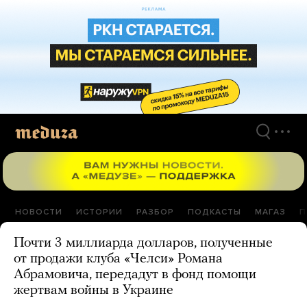
Перейти
к
материалам
НОВОСТИ
ИСТОРИИ
РАЗБОР
ПОДКАСТЫ
МАГАЗ
П
Почти 3 миллиарда долларов, полученные
от продажи клуба «Челси» Романа
Абрамовича, передадут в фонд помощи
жертвам войны в Украине