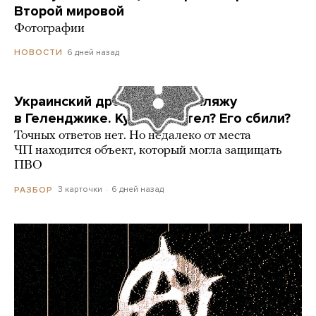
Второй мировой
Фотографии
6 дней назад
НОВОСТИ
Украинский дрон попал по пляжу
в Геленджике. Куда он летел? Его сбили?
Точных ответов нет. Но недалеко от места
ЧП находится объект, который могла защищать
ПВО
3 карточки
6 дней назад
РАЗБОР