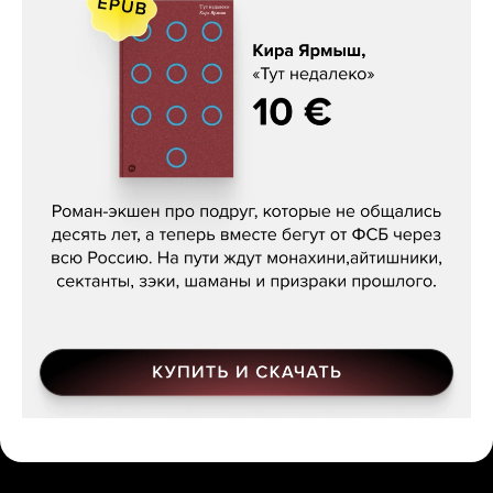
Кира Ярмыш, «Тут недалеко»