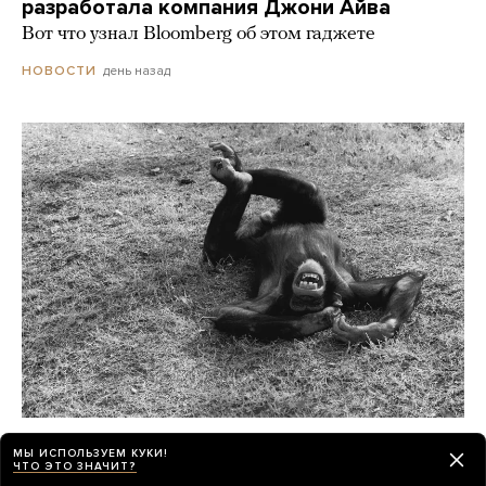
разработала компания Джони Айва
Вот что узнал Bloomberg об этом гаджете
день назад
НОВОСТИ
Шимпанзе и гориллы умеют смеяться как
МЫ ИСПОЛЬЗУЕМ КУКИ!
люди, а крысы — хихикать
ЧТО ЭТО ЗНАЧИТ?