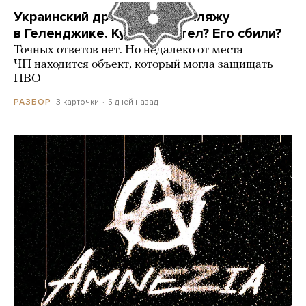
Украинский дрон попал по пляжу
в Геленджике. Куда он летел? Его сбили?
Точных ответов нет. Но недалеко от места
ЧП находится объект, который могла защищать
ПВО
3 карточки
5 дней назад
РАЗБОР