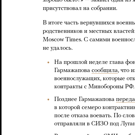
хорошо было?» — заявил один из 
присутствовал на собрании.
В итоге часть вернувшихся военны
родственников и местных властей
Moscow Times. С самими военно
не удалось.
На прошлой неделе глава фо
Гармажапова
сообщила
, что 
военнослужащих, которые отк
контракты с Минобороны РФ.
Позднее Гармажапова
переда
в которой семеро контрактник
после отказа воевать. По сло
отправляли в СИЗО под Луга