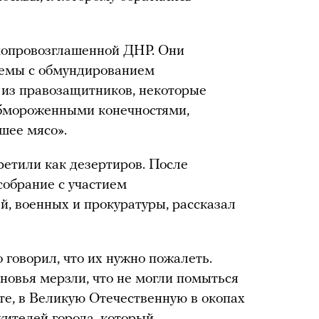
мопровозглашенной ДНР. Они
лемы с обмундированием
 из правозащитников, некоторые
обмороженными конечностями,
шее мясо».
етили как дезертиров. После
собрание с участием
й, военных и прокуратуры, рассказал
о говорил, что их нужно пожалеть.
ыновья мерзли, что не могли помыться
те, в Великую Отечественную в окопах