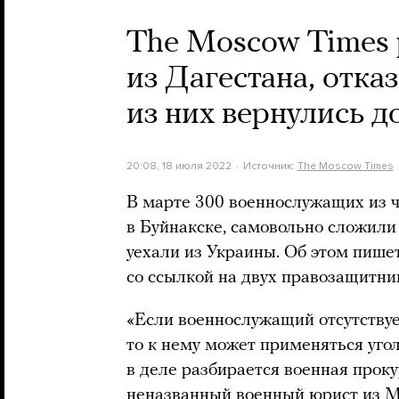
The Moscow Times 
из Дагестана, отка
из них вернулись 
20:08, 18 июля 2022
Источник:
The Moscow Times
В марте 300 военнослужащих из ч
в Буйнакске, самовольно сложили
уехали из Украины. Об этом пише
со ссылкой на двух правозащитни
«Если военнослужащий отсутствуе
то к нему может применяться угол
в деле разбирается военная прок
неназванный военный юрист из М