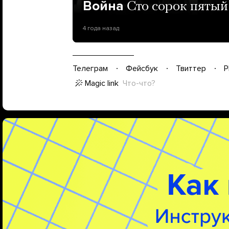
Война
Сто сорок пятый
4 года назад
Телеграм
Фейсбук
Твиттер
P
Magic link
Что-что?