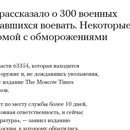
рассказало о 300 военных
завшихся воевать. Некоторы
домой с обморожениями
асти 63354, которая находится
 оружие и, не дождавшись увольнения,
т издание The Moscow Times
ков.
т по месту службы более 10 дней,
овная ответственность, и сейчас
уратура», — заявил изданию
осквы, к которому обратились