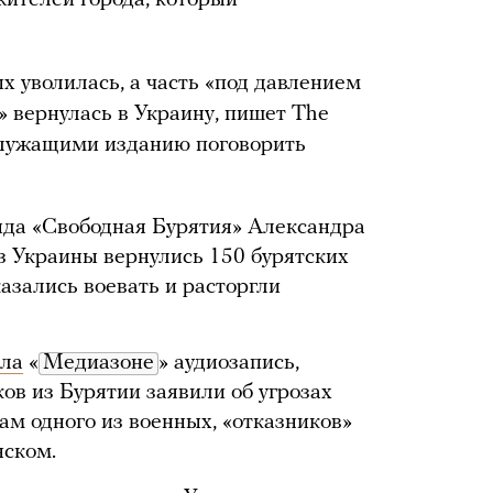
жителей города, который
х уволилась, а часть «под давлением
» вернулась в Украину, пишет The
служащими изданию поговорить
нда «Свободная Бурятия» Александра
из Украины вернулись 150 бурятских
азались воевать и расторгли
ла
«
Медиазоне
» аудиозапись,
ов из Бурятии заявили об угрозах
вам одного из военных, «отказников»
нском.