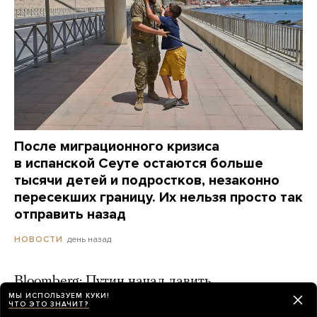
После миграционного кризиса
в испанской Сеуте остаются больше
тысячи детей и подростков, незаконно
пересекших границу. Их нельзя просто так
отправить назад
день назад
НОВОСТИ
Bloomberg: Путин начал давить
МЫ ИСПОЛЬЗУЕМ КУКИ!
на Набиуллину из-за ключевой ставки
ЧТО ЭТО ЗНАЧИТ?