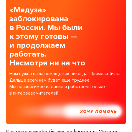
«Медуза»
заблокирована
в России. Мы были
к этому готовы —
и продолжаем
работать.
Несмотря ни на что
Нам нужна ваша помощь как никогда. Прямо сейчас.
Дальше всем нам будет еще труднее.
Мы независимое издание и работаем только
в интересах читателей.
ХОЧУ ПОМОЧЬ
Как отмечает «Би-би-си», информация Михаила