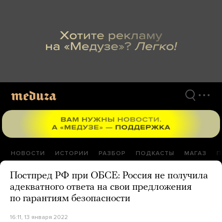
Перейти
к
материалам
НОВОСТИ
ИСТОРИИ
РАЗБОР
ПОДКАСТЫ
МАГАЗ
П
Постпред РФ при ОБСЕ: Россия не получила
адекватного ответа на свои предложения
по гарантиям безопасности
16:11, 13 января 2022