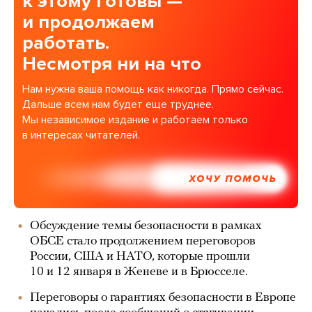
к этому готовы —
и продолжаем
работать.
Несмотря ни на что
Нам нужна ваша помощь как никогда. Прямо сейчас.
Дальше всем нам будет еще труднее.
Мы независимое издание и работаем только
в интересах читателей.
ХОЧУ ПОМОЧЬ
Обсуждение темы безопасности в рамках
ОБСЕ стало продолжением переговоров
России, США и НАТО, которые прошли
10 и 12 января в Женеве и в Брюсселе.
Переговоры о гарантиях безопасности в Европе