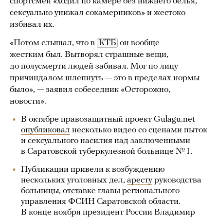
спортсмен «ходил по камере без нижнего белья,
сексуально унижал сокамерников» и жестоко
избивал их.
«Потом слышал, что в
КТБ
он вообще
жестким был. Вытворял страшные вещи,
до полусмерти людей забивал. Мог по лицу
причиндалом шлепнуть — это в пределах нормы
было», — заявил собеседник «Осторожно,
новости».
В октябре правозащитный проект Gulagu.net
опубликовал
несколько видео со сценами пыток
и сексуального насилия над заключенными
в Саратовской туберкулезной больнице № 1.
Публикации привели к возбуждению
нескольких уголовных дел,
аресту
руководства
больницы, отставке главы регионального
управления ФСИН Саратовской области.
В конце ноября президент России Владимир