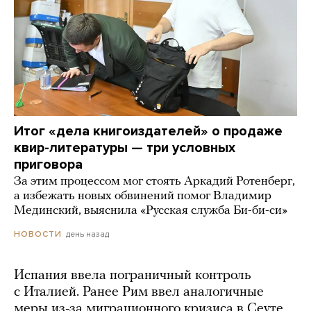
Итог «дела книгоиздателей» о продаже
квир-литературы — три условных
приговора
За этим процессом мог стоять Аркадий Ротенберг,
а избежать новых обвинений помог Владимир
Мединский, выяснила «Русская служба Би-би-си»
день назад
НОВОСТИ
Испания ввела пограничный контроль
с Италией. Ранее Рим ввел аналогичные
меры из-за миграционного кризиса в Сеуте