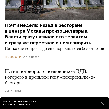
Почти неделю назад в ресторане
в центре Москвы произошел взрыв.
Власти сразу назвали его терактом —
и сразу же перестали о нем говорить
Вот какие вопросы до сих пор остаются без ответов
2 дня назад
НОВОСТИ
Путин поговорил с полковником ВДВ,
которого в прошлом году «похоронили» z-
блогеры
2 дня назад
МЫ ИСПОЛЬЗУЕМ КУКИ!
В Москве прозвучал громкий взрыв. Его
ЧТО ЭТО ЗНАЧИТ?