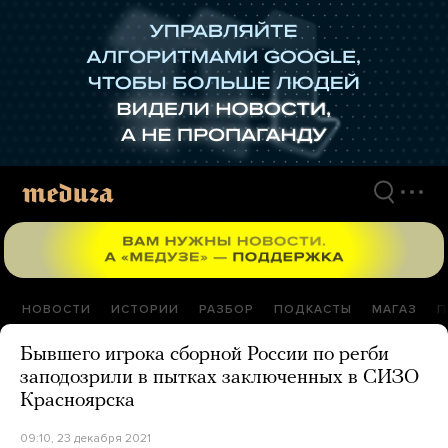
Перейти
к
материалам
НОВОСТИ
ИСТОРИИ
РАЗБОР
ПОДКАСТЫ
МАГАЗ
П
Бывшего игрока сборной России по регби
заподозрили в пытках заключенных в СИЗО
Красноярска
09:10, 23 декабря 2021