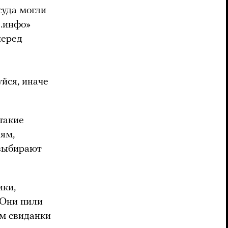
суда могли
е.инфо»
перед
уйся, иначе
такие
ям,
 выбирают
ики,
. Они пили
им свиданки