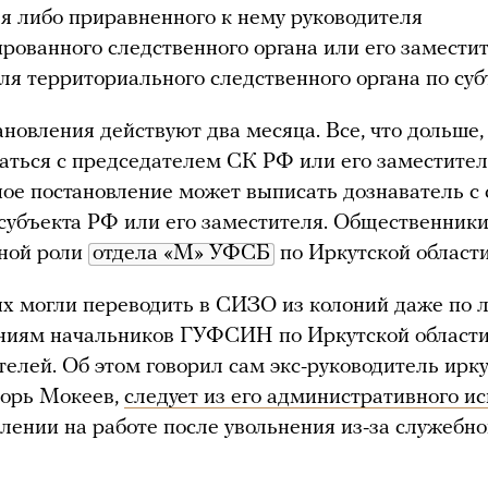
я либо приравненного к нему руководителя
рованного следственного органа или его заместит
ля территориального следственного органа по суб
ановления действуют два месяца. Все, что дольше
аться с председателем СК РФ или его заместите
ое постановление может выписать дознаватель с 
субъекта РФ или его заместителя. Общественник
жной роли
отдела «М» УФСБ
по Иркутской области
х могли переводить в СИЗО из колоний даже по 
ниям начальников ГУФСИН по Иркутской области
телей. Об этом говорил сам экс-руководитель ирк
орь Мокеев,
следует из его административного ис
влении на работе после увольнения из-за служебн