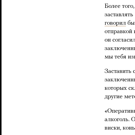
Более того
заставлять
говорил
бы
отправкой 
он согласи
заключенны
мы тебя из
Заставить 
заключенны
которых ск
другие мет
«Оперативн
алкоголь. О
виски, кон