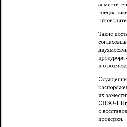
заместител
специализи
руководите
Такие пост
согласовыв
двухмесячн
прокурора 
и о возмо
Осужденны
распоряже
их замести
СИЗО-1 Иг
о восстано
проверки.