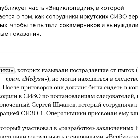
убликует часть «Энциклопедии», в которой
ается о том, как сотрудники иркутских СИЗО ве
ых, чтобы те пытали сокамерников и вынуждали
ые показания.
чики»
, которых называли пострадавшие от пыток (
 — прим. «Медузы»
), не могли находиться в следст
. После приговоров они должны были сидеть в кол
водили в СИЗО по постановлениям следователей, 
ключенный Сергей Шмаков, который
сотрудничал
рацией СИЗО-1. Оперативники присвоили ему кл
оторый участвовал в «разработке» заключенных 
заставили сотрудничать с силовиками. «Вербуют 