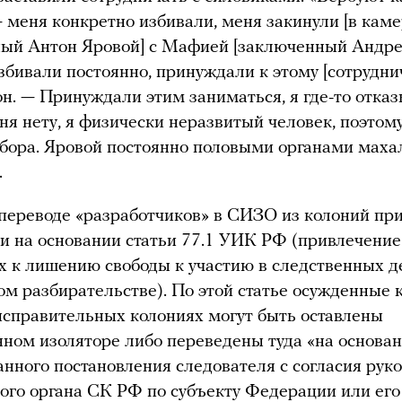
 меня конкретно избивали, меня закинули [в каме
ый Антон Яровой] с Мафией [заключенный Андре
збивали постоянно, принуждали к этому [сотруднич
он. — Принуждали этим заниматься, я где-то отказ
еня нету, я физически неразвитый человек, поэтом
бора. Яровой постоянно половыми органами маха
.
переводе «разработчиков» в СИЗО из колоний п
и на основании статьи 77.1 УИК РФ (привлечение
 к лишению свободы к участию в следственных д
ом разбирательстве). По этой статье осужденные
исправительных колониях могут быть оставлены
нном изоляторе либо переведены туда «на основа
нного постановления следователя с согласия рук
ого органа СК РФ по субъекту Федерации или его