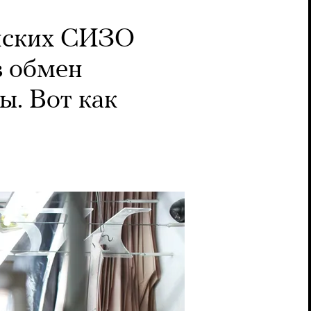
йских СИЗО
в обмен
ы. Вот как