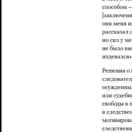
способом —
[заключенн
они меня и
рассказал 
но сил у м
не было вы
издевался»
Решения о 
следовател
осужденных
или судебн
свободы в 
в следстве
мотивирова
следственн