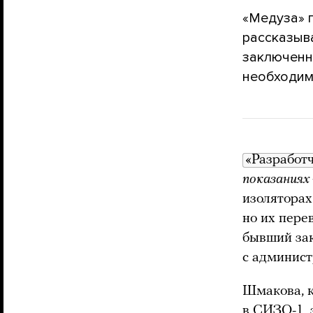
«Медуза» п
рассказыв
заключенн
необходим
«Разработ
показаниях
изоляторах
но их пере
бывший за
с админист
Шмакова, к
в СИЗО-1, 