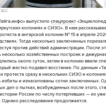
 ТАСС
Тайга.инфо» выпустило
спецпроект
«Энциклопед
иркутских колониях и СИЗО». В нем рассказыва
ротеста в ангарской колонии № 15 в апреле 202
дствиях. Тогда несколько заключенных порезал
естуя против действий администрации. После э
 несколько хозяйственных построек и дежурная
лились около суток, затем в колонию ввели сп
орый жестко подавил восстание. По данным «Та
и протеста сразу в нескольких СИЗО и колония
ь избиты и изнасилованы сотни заключенных. О
ых дел о пытках, возбужденных после этого, с
истории России по числу потерпевших — их уже
к. Однако расследование продолжается.