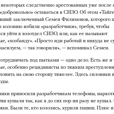
, некоторых следственно арестованных уже после 
 «добровольно» оставаться в СИЗО. Об этом «Тайг
вший заключенный Семен Филимонов, которого 
в колонию избили «разработчики», требуя, чтобы
лся уйти в хозотдел СИЗО, или, как ее называют
е, «хозбанду». «Просто иди работай и никуда не с
насилуем, — так говорили», — вспоминал Семен.
сотрудничать под пытками — одно дело. Есть же и 
е, особенно рецидивисты по тяжким преступлени
лонить на свою сторону тяжелее. Здесь силовики
оды.
ики приносили разработчикам телефоны, наркот
ни кушали так, как я до сих пор ни разу не кушал
ьяки. Были те, кто кололись, курили гашиш. Плюс 