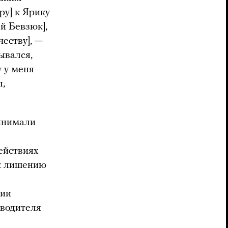
ру] к Ярику
й Бевзюк],
еству], —
ывался,
у у меня
л,
ринимали
ействиях
 к лишению
нии
оводителя