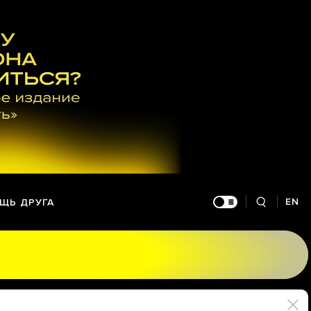
EN
ЩЬ ДРУГА