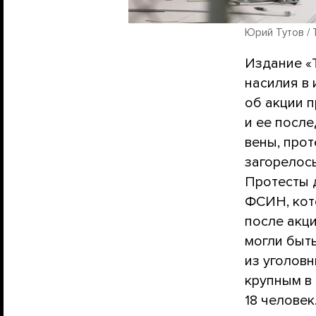
Юрий Тутов /
Издание «
насилия в 
об акции п
и ее после
вены, прот
загорелось
Протесты д
ФСИН, кот
после акци
могли быт
из уголовн
крупным в 
18 челове