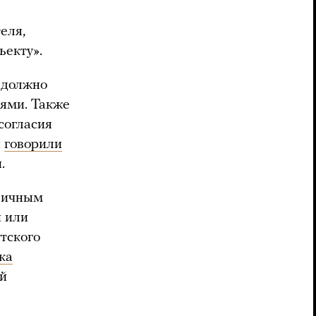
еля,
ъекту».
, должно
лями. Также
согласия
и
говорили
.
личным
 или
утского
ка
ой