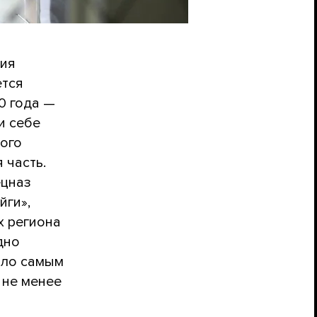
ия
ется
0 года —
и себе
того
 часть.
ецназ
йги»,
х региона
дно
тало самым
 не менее