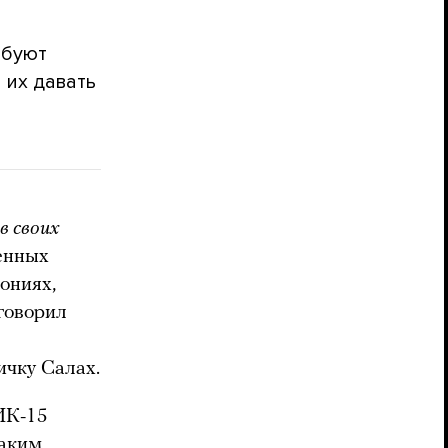
рбуют
 их давать
в своих
венных
ониях,
говорил
ичку Салах.
ИК-15
каким