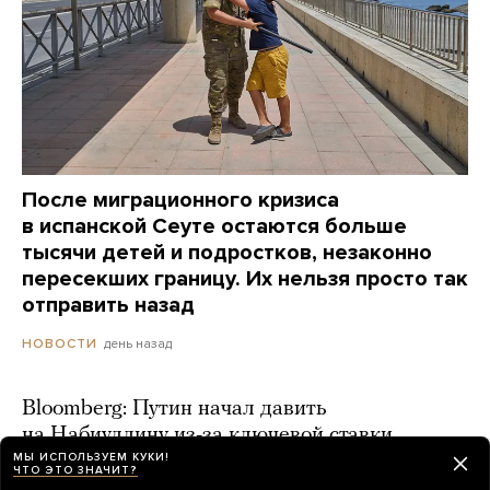
После миграционного кризиса
в испанской Сеуте остаются больше
тысячи детей и подростков, незаконно
пересекших границу. Их нельзя просто так
отправить назад
день назад
НОВОСТИ
Bloomberg: Путин начал давить
на Набиуллину из-за ключевой ставки
МЫ ИСПОЛЬЗУЕМ КУКИ!
2 дня назад
ЧТО ЭТО ЗНАЧИТ?