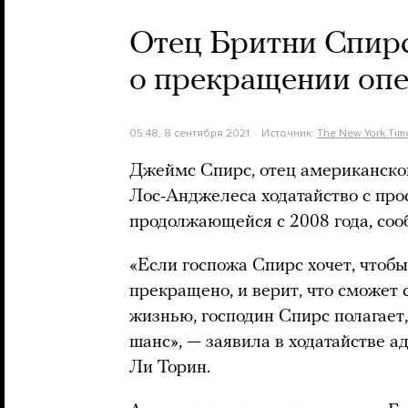
Отец Бритни Спирс
о прекращении опе
05:48, 8 сентября 2021
Источник:
The New York Tim
Джеймс Спирс, отец американской
Лос-Анджелеса ходатайство с прос
продолжающейся с 2008 года, соо
«Если госпожа Спирс хочет, чтобы
прекращено, и верит, что сможет 
жизнью, господин Спирс полагает,
шанс», — заявила в ходатайстве 
Ли Торин.