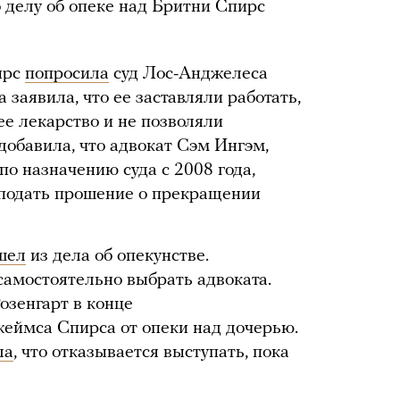
 делу об опеке над Бритни Спирс
ирс
попросила
суд Лос-Анджелеса
 заявила, что ее заставляли работать,
е лекарство и не позволяли
добавила, что адвокат Сэм Ингэм,
о назначению суда с 2008 года,
т подать прошение о прекращении
шел
из дела об опекунстве.
амостоятельно выбрать адвоката.
озенгарт в конце
еймса Спирса от опеки над дочерью.
ла
, что отказывается выступать, пока