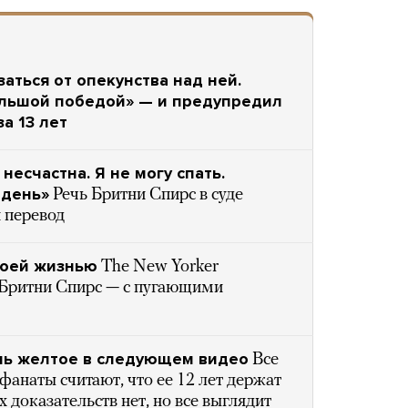
аться от опекунства над ней.
ольшой победой» — и предупредил
а 13 лет
несчастна. Я не могу спать.
 день»
Речь Бритни Спирс в суде
 перевод
воей жизнью
The New Yorker
д Бритни Спирс — с пугающими
нь желтое в следующем видео
Все
анаты считают, что ее 12 лет держат
 доказательств нет, но все выглядит