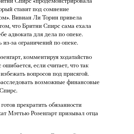
Бритни Спирс «продемонстрировала
торый ставит под сомнение
ом». Вивиан Ли Торин привела
том, что Бритни Спирс сама ехала
бе адвоката для дела по опеке.
ь из-за ограничений по опеке.
зенгарт, комментируя ходатайство
 ошибается, если считает, что так
 избежать вопросов под присягой.
расследовать возможные финансовые
 Спирс.
о готов прекратить обязанности
кат Мэттью Розенгарт призывал отца