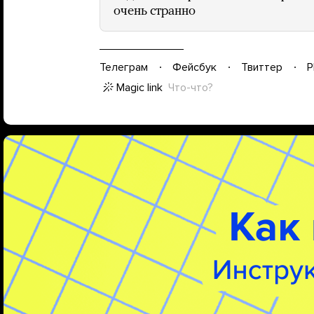
очень странно
Телеграм
Фейсбук
Твиттер
P
Magic link
Что-что?