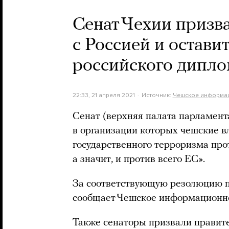
Сенат Чехии призв
с Россией и остави
российского дипло
22:33, 21 апреля 2021
Источник:
Чешское информац
Сенат (верхняя палата парламент
в организации которых чешские 
государственного терроризма прот
а значит, и против всего ЕС».
За соответствующую резолюцию пр
сообщает Чешское информационно
Также сенаторы призвали правит