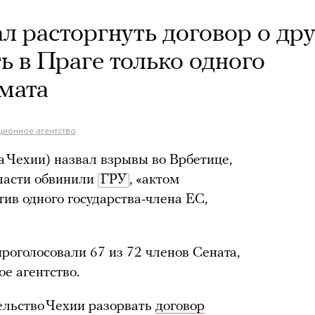
ал расторгнуть договор о др
ть в Праге только одного
мата
ионное агентство
а Чехии) назвал взрывы во Врбетице,
власти обвинили
ГРУ
, «актом
ив одного государства-члена ЕС,
оголосовали 67 из 72 членов Сената,
е агентство.
ельство Чехии разорвать
договор