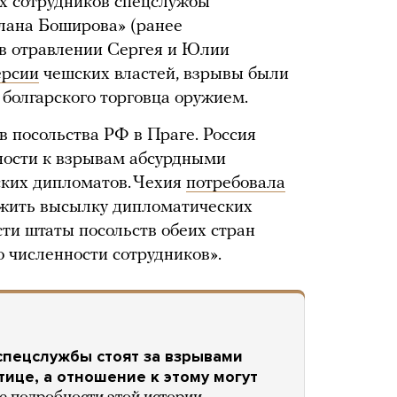
х сотрудников спецслужбы
лана Боширова» (ранее
 в отравлении Сергея и Юлии
ерсии
чешских властей, взрывы были
 болгарского торговца оружием.
в посольства РФ в Праге. Россия
ности к взрывам абсурдными
ских дипломатов. Чехия
потребовала
лжить высылку дипломатических
сти штаты посольств обеих стран
о численности сотрудников».
 спецслужбы стоят за взрывами
тице, а отношение к этому могут