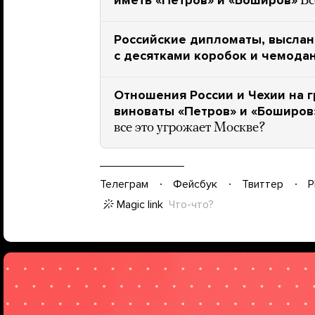
иметь «Петров» и «Боширов»
Вс
Российские дипломаты, высланн
с десятками коробок и чемода
Отношения России и Чехии на г
виноваты «Петров» и «Боширов
все это угрожает Москве?
Телеграм
Фейсбук
Твиттер
P
Magic link
Что-что?