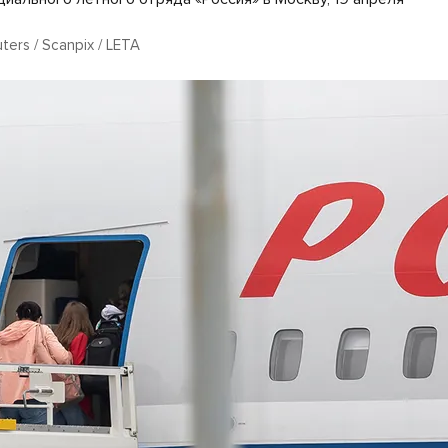
euters / Scanpix / LETA