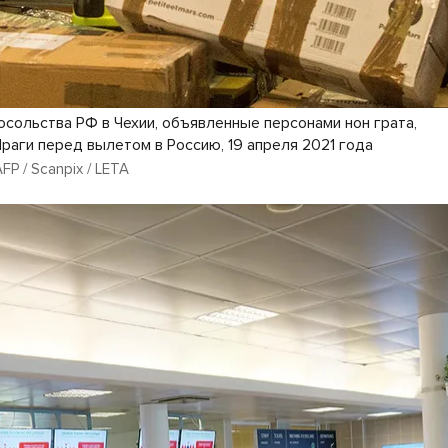
осольства РФ в Чехии, объявленные персонами нон грата,
Праги перед вылетом в Россию, 19 апреля 2021 года
AFP / Scanpix / LETA