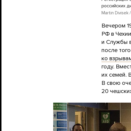
российских ди
Martin Divisek 
Вечером 19
РФ в Чехии
и Службы 
после того
ко взрыва
году. Вмес
их семей. 
В свою оч
20 чешски