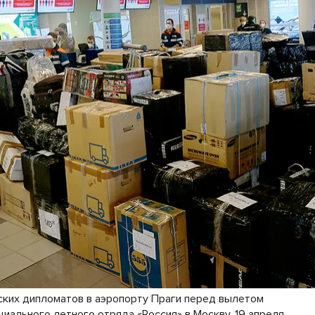
ских дипломатов в аэропорту Праги перед вылетом
иального летного отряда «Россия» в Москву, 19 апреля