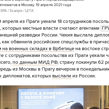
пломатов в Москву, 19 апреля 2021 года
/ EPA / Scanpix / LETA
 апреля из Праги уехали 18 сотрудников посоль
, которых местные власти считают агентами
ГР
внешней разведки России. Чехия выслала дипло
, как обвинила российские спецслужбы в прича
м на военных складах в Врбетице
на востоке стр
те с сотрудниками посольства из Праги уехали 
Всего,
по данным МИД РФ
, страну покинули 62 
ередь из Москвы в Прагу вечером в понедельни
х дипломатов, которых
выслали
из России.