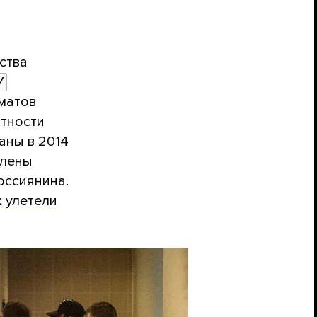
ства
У
матов
стности
аны в 2014
члены
россиянина.
к
улетели