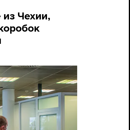
из Чехии,
 коробок
и