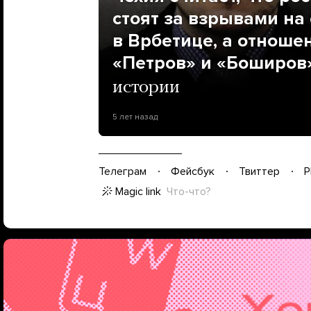
стоят за взрывами на
в Врбетице, а отношен
«Петров» и «Боширов
истории
5 лет назад
Телеграм
Фейсбук
Твиттер
P
Magic link
Что-что?