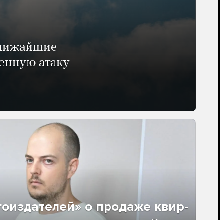
ближайшие
енную атаку
гоиздателей» о продаже квир-