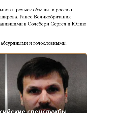
ывов в розыск объявили россиян
оширова. Ранее Великобритания
травившими в Солсбери Сергея и Юлию
 абсурдными и голословными.
оссийские спецслужбы