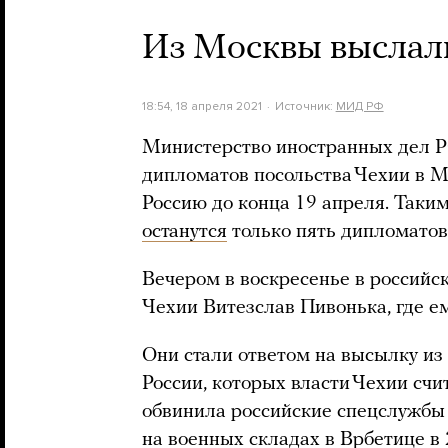
Из Москвы выслал
18:54, 18 апреля 2021
Источник:
МИД РФ
Министерство иностранных дел Р
дипломатов посольства Чехии в М
Россию до конца 19 апреля. Таким
останутся
только пять дипломатов
Вечером в воскресенье в россий
Чехии Витезслав Пивонька, где е
Они стали ответом на высылку из
России, которых власти Чехии счи
обвинила российские спецслужбы 
на военных складах в Врбетице в 