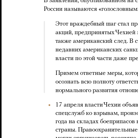
В заявлении, опубликованном на 
России называются «голословным
Этот враждебный шаг стал п
акций, предпринятых Чехией 
также американский след. В
недавних американских санк
власти по этой части даже пр
Примем ответные меры, котор
осознать всю полноту ответст
нормального развития отнош
17 апреля власти Чехии объя
спецслужб ко взрывам, произ
года на складах боеприпасов 
страны. Правоохранительные