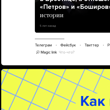
«Петров» и «Боширов
истории
5 лет назад
Телеграм
Фейсбук
Твиттер
P
Magic link
Что-что?