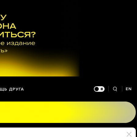
EN
ЩЬ ДРУГА