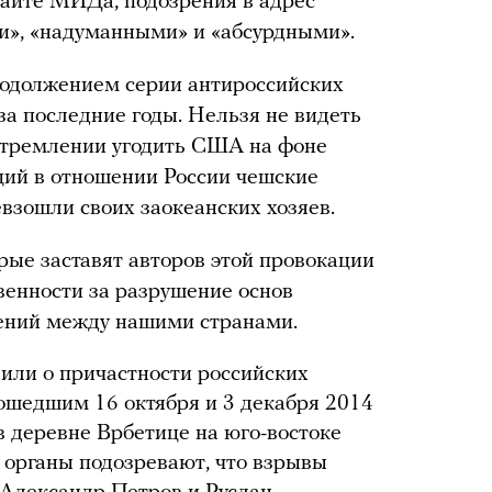
сайте МИДа, подозрения в адрес
и», «надуманными» и «абсурдными».
родолжением серии антироссийских
за последние годы. Нельзя не видеть
 стремлении угодить США на фоне
ций в отношении России чешские
евзошли своих заокеанских хозяев.
ые заставят авторов этой провокации
венности за разрушение основ
ений между нашими странами.
вили о причастности российских
ошедшим 16 октября и 3 декабря 2014
в деревне Врбетице на юго-востоке
 органы подозревают, что взрывы