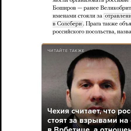
могли организовать россияне
Боширов — ранее Великобрита
именами стояли за
отравлен
в Солсбери
. Прага также объ
российского посольства, назв
ЧИТАЙТЕ ТАКЖЕ
Чехия считает, что р
стоят за взрывами на
в Врбетице, а отношен