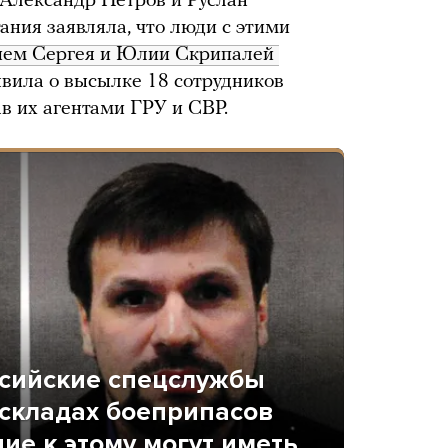
 Александр Петров и Руслан
ния заявляла, что люди с этими
ием Сергея и Юлии Скрипалей 
явила о высылке 18 сотрудников
ав их агентами ГРУ и СВР.
оссийские спецслужбы
 складах боеприпасов
ие к этому могут иметь