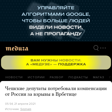
Перейти
к
материалам
НОВОСТИ
ИСТОРИИ
РАЗБОР
ПОДКАСТЫ
МАГАЗ
П
Чешские депутаты потребовали компенсации
от России за взрывы в Врбетице
05:54, 21 апреля 2021
Источник:
Seznam