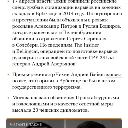
17 апреля власти Чехии обвинили российские
спецслужбы в организации взрывов на военных
складах в Врбетице в 2014 году. По подозрению
в преступлении были объявлены в розыск
россияне Александр Петров и Руслан Боширов,
которые ранее власти Великобритании
обвинили в отравлении Сергея Скрипаля
в Солсбери. По
сведениям
The Insider
и Bellingcat, операцией по подготовке взрывов
руководил глава войсковой части ГРУ 29155
генерал Андрей Аверьянов.
Премьер-министр Чехии Андрей Бабиш
заявил
позже, что взрывы в Врбетице не были актом
государственного терроризма.
Москва назвала обвинения Праги абсурдными
и голословными и в качестве ответной меры
выслала 20 чешских дипломатов.
ЧИТАЙТЕ ТАКЖЕ