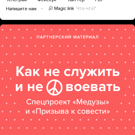
Magic link
Что-что?
Напишите нам