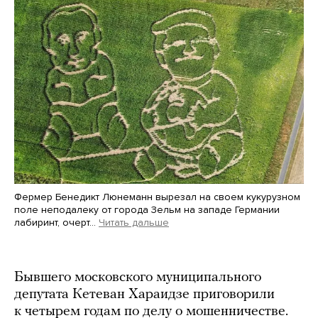
Фермер Бенедикт Люнеманн вырезал на своем кукурузном
поле неподалеку от города Зельм на западе Германии
лабиринт, очерт…
Читать дальше
Martin Meissner / AP / Scanpix / LETA
Бывшего московского муниципального
депутата Кетеван Хараидзе приговорили
к четырем годам по делу о мошенничестве.