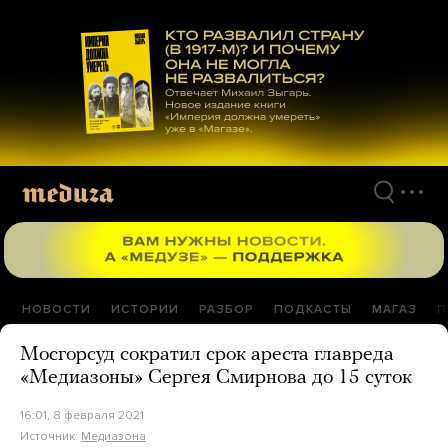
Перейти
к
материалам
НОВОСТИ
ИСТОРИИ
РАЗБОР
ПОДКАСТЫ
МАГАЗ
П
Мосгорсуд сократил срок ареста главреда
«Медиазоны» Сергея Смирнова до 15 суток
16:01, 8 февраля 2021
Источник:
Медиазона