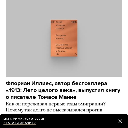
Флориан Иллиес, автор бестселлера
«1913: Лето целого века», выпустил книгу
о писателе Томасе Манне
Как он переживал первые годы эмиграции?
Почему так долго не высказывался против
НСДАП? Что об этом думали его дети? Автор
МЫ ИСПОЛЬЗУЕМ КУКИ!
пытается ответить
ЧТО ЭТО ЗНАЧИТ?