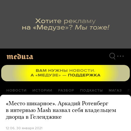
Перейти
к
материалам
НОВОСТИ
ИСТОРИИ
РАЗБОР
ПОДКАСТЫ
МАГАЗ
П
«Место шикарное». Аркадий Ротенберг
в интервью Mash назвал себя владельцем
дворца в Геленджике
12:06, 30 января 2021