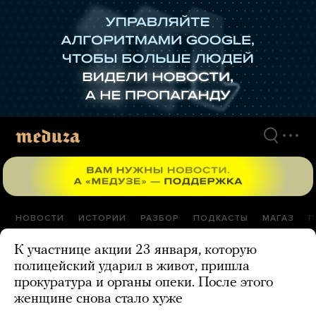
Перейти
к
материалам
НОВОСТИ
ИСТОРИИ
РАЗБОР
ПОДКАСТЫ
МАГАЗ
П
К участнице акции 23 января, которую
полицейский ударил в живот, пришла
прокуратура и органы опеки. После этого
женщине снова стало хуже