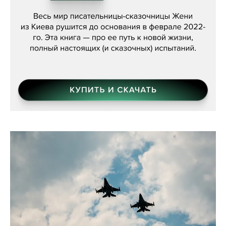
Женя Бережная, «(Не) о войне»