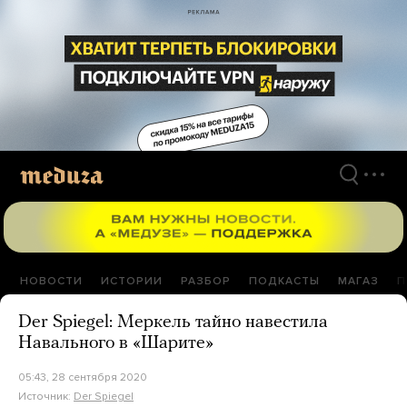
Перейти
к
материалам
НОВОСТИ
ИСТОРИИ
РАЗБОР
ПОДКАСТЫ
МАГАЗ
П
Der Spiegel: Меркель тайно навестила
Навального в «Шарите»
05:43, 28 сентября 2020
Источник:
Der Spiegel