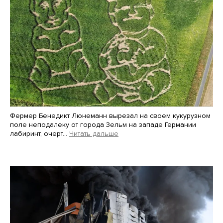
Фермер Бенедикт Люнеманн вырезал на своем кукурузном
поле неподалеку от города Зельм на западе Германии
лабиринт, очерт…
Читать дальше
Martin Meissner / AP / Scanpix / LETA