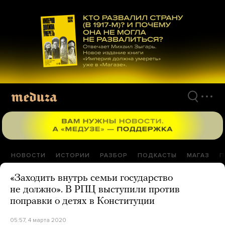
Перейти
к
материалам
НОВОСТИ
ИСТОРИИ
РАЗБОР
ПОДКАСТЫ
МАГАЗ
П
«Заходить внутрь семьи государство
не должно». В РПЦ выступили против
поправки о детях в Конституции
05:57, 4 марта 2020