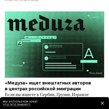
«Медуза» ищет внештатных авторов
в центрах российской эмиграции
Если вы живете в Сербии, Грузии, Израиле
и других странах, где большое русскоязычное
МЫ ИСПОЛЬЗУЕМ КУКИ!
комьюнити, — напишите нам!
ЧТО ЭТО ЗНАЧИТ?