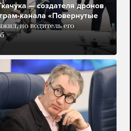
качука — создателя дронов
еграм-канала «Повернутые
жил, но водитель его
иб