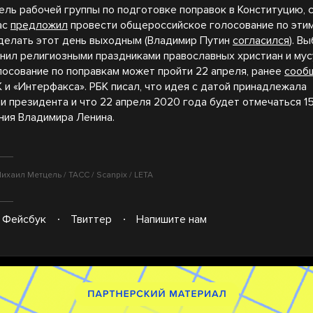
ль рабочей группы по подготовке поправок в Конституцию, 
ас
предложил
провести общероссийское голосование по эти
сделать этот день выходным (Владимир Путин
согласился
). В
нил религиозными праздниками православных христиан и мус
олосование по поправкам может пройти 22 апреля, ранее
сооб
 и «Интерфакса». РБК писал, что идея с датой принадлежала
и президента и что 22 апреля 2020 года будет отмечаться 1
ния Владимира Ленина.
ихаил Метцель / ТАСС / Scanpix / LETA
Фейсбук
Твиттер
Напишите нам