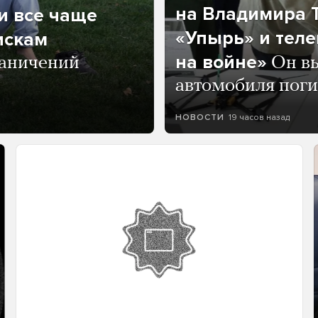
на Владимира Т
и все чаще
«Упырь» и тел
искам
на войне»
раничений
Он вы
автомобиля пог
19 часов назад
НОВОСТИ