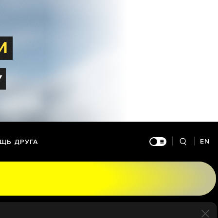
EN
ЩЬ ДРУГА