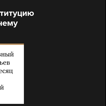
ституцию
чему