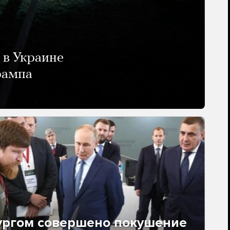
 в Украине
рампа
ургом совершено покушение