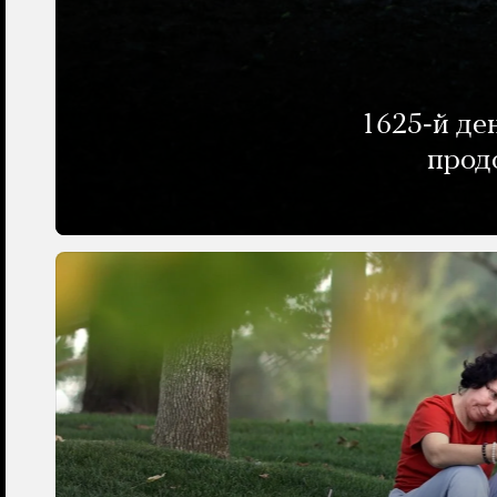
1625-й де
прод