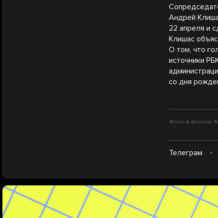
Сопредседате
Андрей Клиш
22 апреля и 
Клишас объяс
О том, что г
источники РБК
администраци
со дня рожде
Фото в анонсе: М
Телеграм