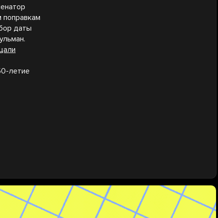
сенатор
м поправкам
ыбор даты
ульман.
щали
50-летие