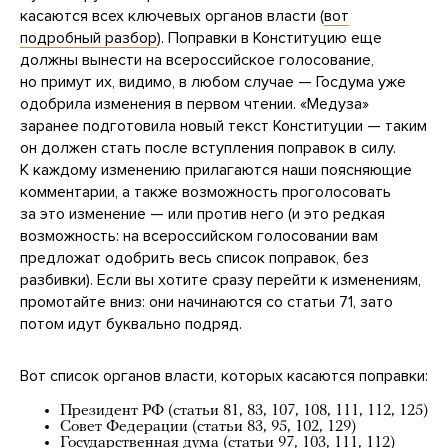
касаются всех ключевых органов власти (
вот
подробный разбор
). Поправки в Конституцию еще
должны вынести на всероссийское голосование,
но примут их, видимо, в любом случае — Госдума уже
одобрила изменения в первом чтении. «Медуза»
заранее подготовила новый текст Конституции — таким
он должен стать после вступления поправок в силу.
К каждому изменению прилагаются наши поясняющие
комментарии, а также возможность проголосовать
за это изменение — или против него (и это редкая
возможность: на всероссийском голосовании вам
предложат одобрить весь список поправок, без
разбивки). Если вы хотите сразу перейти к изменениям,
промотайте вниз: они начинаются со статьи 71, зато
потом идут буквально подряд.
Вот список органов власти, которых касаются поправки:
Президент РФ (статьи
81
,
83
,
107
,
108
,
111
,
112
,
125
)
Совет Федерации (статьи
83
,
95
,
102
,
129
)
Государственная дума (статьи
97
,
103
,
111
,
112
)