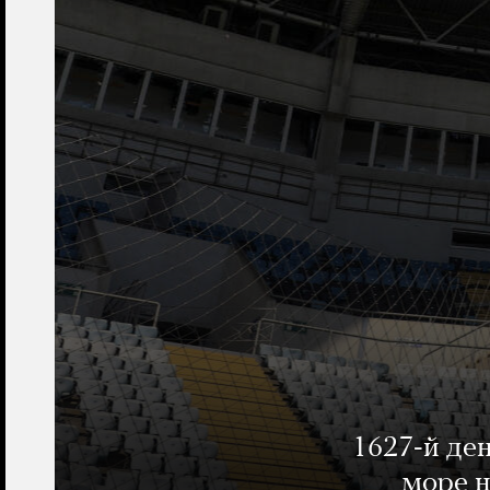
1627-й де
море н