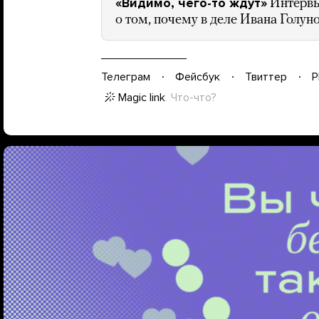
«Видимо, чего-то ждут»
Интервь
о том, почему в деле Ивана Голуно
Телеграм
Фейсбук
Твиттер
P
Magic link
Что-что?