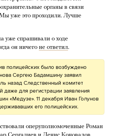
оохранительные органы в связи
 «Мы уже это проходили. Лучше
а уже спрашивали о ходе
огда он ничего
не ответил
.
тив полицейских было возбуждено
лунова Сергею Бадамшину заявил
ель назад Следственный комитет
ий даже для регистрации заявления
ин «Медузе». 11 декабря Иван Голунов
держивавших его полицейских.
аствовали оперуполномоченные Роман
ар Сергалиев и Денис Коновалов,