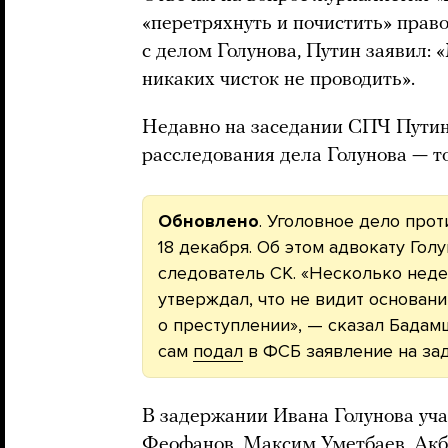
«перетряхнуть и почистить» прав
с делом Голунова, Путин заявил:
никаких чисток не проводить».
Недавно на заседании СПЧ Путин
расследования дела Голунова — т
Обновлено
. Уголовное дело про
18 декабря. Об этом адвокату Го
следователь СК. «Несколько нед
утверждал, что не видит основан
о преступлении», — сказал Бадамш
сам
подал
в ФСБ заявление на за
В задержании Ивана Голунова уч
Феофанов, Максим Уметбаев, Акб