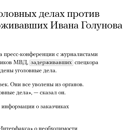
головных делах против
рживавших Ивана Голунова
а пресс-конференции с журналистами
дников МВД,
задерживавших
спецкора
дены уголовные дела.
ек. Они все уволены из органов.
вные дела», — сказал он.
т информации о заказчиках
«Интерфакса» о необходимости