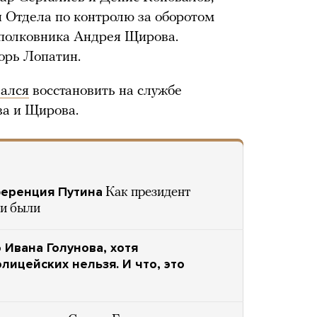
 Отдела по контролю за оборотом
полковника Андрея Щирова.
орь Лопатин.
зался
восстановить на службе
ва и Щирова.
ференция Путина
Как президент
ни были
Ивана Голунова, хотя
лицейских нельзя. И что, это