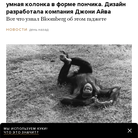
умная колонка в форме пончика. Дизайн
разработала компания Джони Айва
Вот что узнал Bloomberg об этом гаджете
день назад
НОВОСТИ
МЫ ИСПОЛЬЗУЕМ КУКИ!
ЧТО ЭТО ЗНАЧИТ?
Шимпанзе и гориллы умеют смеяться как