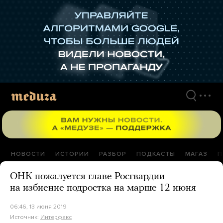
Перейти
к
материалам
НОВОСТИ
ИСТОРИИ
РАЗБОР
ПОДКАСТЫ
МАГАЗ
П
ОНК пожалуется главе Росгвардии
на избиение подростка на марше 12 июня
06:46, 13 июня 2019
Источник:
Интерфакс