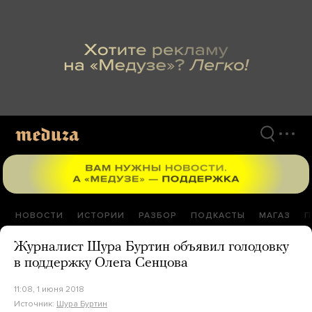
Перейти
к
материалам
НОВОСТИ
ИСТОРИИ
РАЗБОР
ПОДКАСТЫ
МАГАЗ
П
Журналист Шура Буртин объявил голодовку
в поддержку Олега Сенцова
11:08, 1 июня 2018
Источник:
Шура Буртин