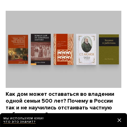
Как дом может оставаться во владении
одной семьи 500 лет? Почему в России
так и не научились отстаивать частную
собственность?
МЫ ИСПОЛЬЗУЕМ КУКИ!
Автор книги «Люди за забором» Максим
ЧТО ЭТО ЗНАЧИТ?