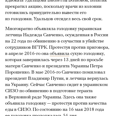
адвоката Удальцова Виолетты Волковой, политик
прекратил акцию, поскольку врачи из колонии
готовились принудительно вывести его
из голодовки. Удальцов отсидел весь свой срок.
Многократно объявляла голодовку украинская
летчица Надежда Савченко, осужденная в России
на 22 года по обвинению в соучастии в убийстве
сотрудников ВГТРК. Протестуя против приговора,
в апреле 2016-го она
объявила
сухую голодовку,
которая завершилась через 13 дней по просьбе
матери Савченко и президента Украины Петра
Порошенко. В мае 2016-го Савченко помиловал
президент Владимир Путин, и летчица вернулась
на Украину. Сейчас Савченко сидит в украинском
СИЗО по обвинению в подготовке теракта
в Верховной раде Украины. Здесь она также
объявила голодовку — протестуя против качества
еды в СИЗО. По состоянию на 16 мая 2018 года
ее голодовка продолжалась 54 дня.