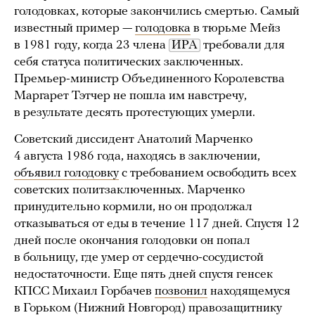
голодовках, которые закончились смертью. Самый
известный пример —
голодовка
в тюрьме Мейз
в 1981 году, когда 23 члена
ИРА
требовали для
себя статуса политических заключенных.
Премьер-министр Объединенного Королевства
Маргарет Тэтчер не пошла им навстречу,
в результате десять протестующих умерли.
Советский диссидент Анатолий Марченко
4 августа 1986 года, находясь в заключении,
объявил голодовку
с требованием освободить всех
советских политзаключенных. Марченко
принудительно кормили, но он продолжал
отказываться от еды в течение 117 дней. Спустя 12
дней после окончания голодовки он попал
в больницу, где умер от сердечно-сосудистой
недостаточности. Еще пять дней спустя генсек
КПСС Михаил Горбачев
позвонил
находящемуся
в Горьком (Нижний Новгород) правозащитнику