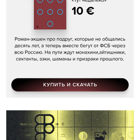
Кира Ярмыш, «Тут недалеко»