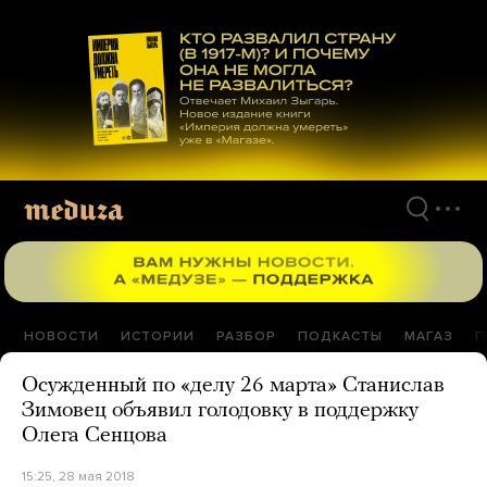
Перейти
к
материалам
НОВОСТИ
ИСТОРИИ
РАЗБОР
ПОДКАСТЫ
МАГАЗ
П
Осужденный по «делу 26 марта» Станислав
Зимовец объявил голодовку в поддержку
Олега Сенцова
15:25, 28 мая 2018