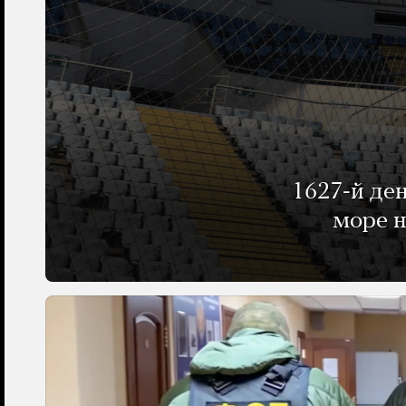
1627-й де
море н