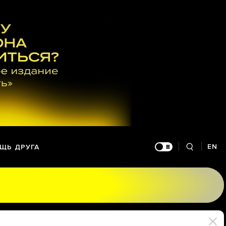
EN
ЩЬ ДРУГА