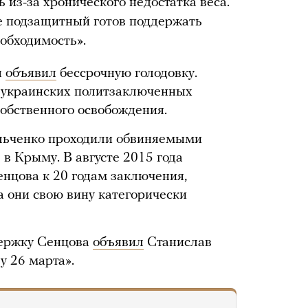
 из-за хронического недостатка веса.
е подзащитный готов поддержать
еобходимость».
я
объявил
бессрочную голодовку.
4 украинских политзаключенных
 собственного освобождения.
льченко проходили обвиняемыми
 в Крыму. В августе 2015 года
енцова к 20 годам заключения,
а они свою вину категорически
держку Сенцова
объявил
Станислав
у 26 марта».