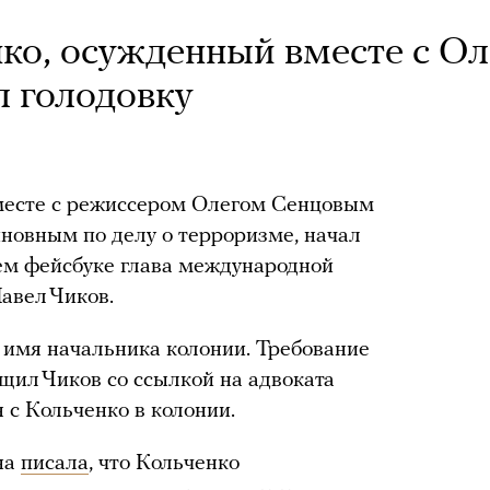
ко, осужденный вместе с О
 голодовку
месте с режиссером Олегом Сенцовым
новным по делу о терроризме, начал
оем фейсбуке глава международной
авел Чиков.
 имя начальника колонии. Требование
щил Чиков со ссылкой на адвоката
 с Кольченко в колонии.
на
писала
, что Кольченко