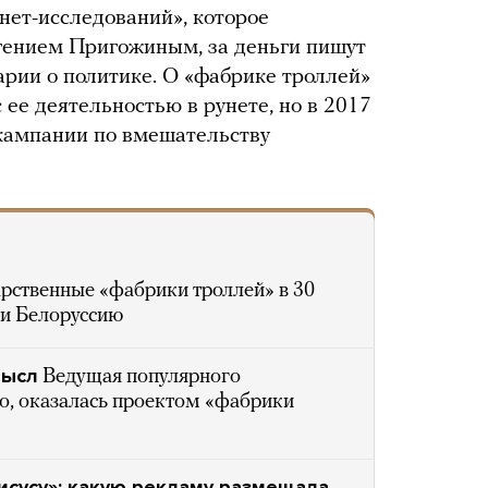
нет-исследований», которое
гением Пригожиным, за деньги пишут
арии о политике. О «фабрике троллей»
 ее деятельностью в рунете, но в 2017
 кампании по вмешательству
рственные «фабрики троллей» в 30
 и Белоруссию
мысл
Ведущая популярного
о, оказалась проектом «фабрики
исусу»: какую рекламу размещала