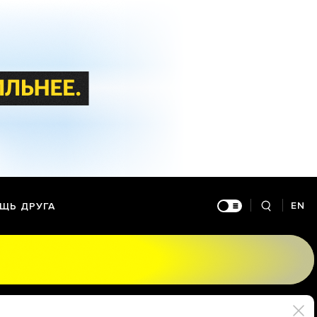
EN
ЩЬ ДРУГА