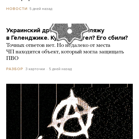
5 дней назад
НОВОСТИ
Украинский дрон попал по пляжу
в Геленджике. Куда он летел? Его сбили?
Точных ответов нет. Но недалеко от места
ЧП находится объект, который могла защищать
ПВО
3 карточки
5 дней назад
РАЗБОР