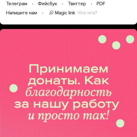
Телеграм
Фейсбук
Твиттер
PDF
Magic link
Что-что?
Напишите нам