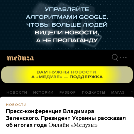
Перейти
к
материалам
НОВОСТИ
ИСТОРИИ
РАЗБОР
ПОДКАСТЫ
МАГАЗ
П
НОВОСТИ
Пресс-конференция Владимира
Зеленского. Президент Украины рассказал
об итогах года
Онлайн «Медузы»