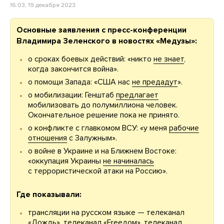
16:03, 19 декабря 2023
Основные заявления с пресс-конференции
Владимира Зеленского в новостях «Медузы»:
о сроках боевых действий: «никто
не знает
,
когда закончится война».
о помощи Запада: «США нас
не предадут
».
о мобилизации: Генштаб
предлагает
мобилизовать до полумиллиона человек.
Окончательное решение пока не принято.
о конфликте с главкомом ВСУ: «у меня
рабочие
отношения
с Залужным».
о войне в Украине и на Ближнем Востоке:
«оккупация Украины
не начиналась
с террористической атаки на Россию».
Где показывали:
трансляции на русском языке — телеканал
«Дождь»
, телеканал
«Freeдом»
, телеканал