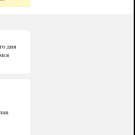
го дня
емся
лав