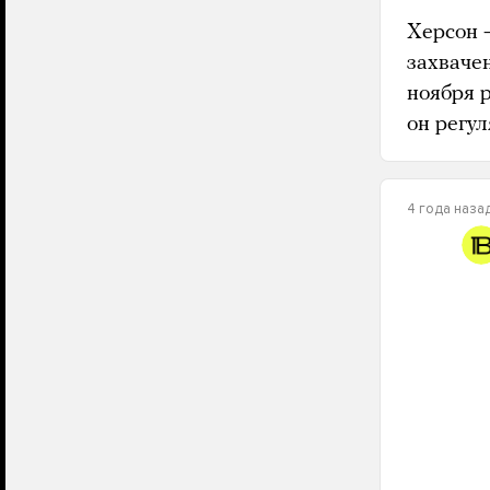
Херсон 
захваче
ноября р
он регул
4 года наза