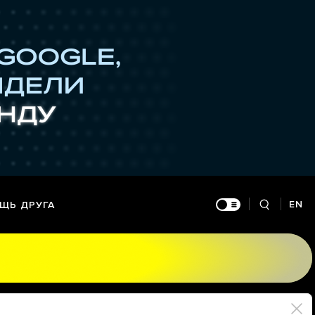
EN
ЩЬ ДРУГА