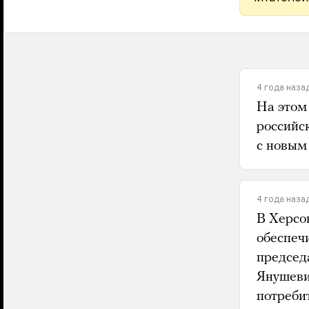
4 года наза
На этом
российс
с новым 
4 года наза
В Херсо
обеспеч
председ
Янушеви
потреби