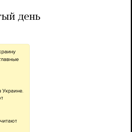
тый день
краину
 главные
 Украине.
ют
считают