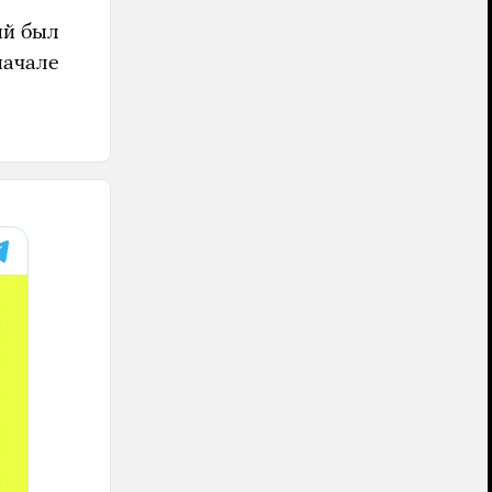
ый был
начале