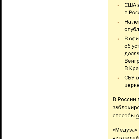
США з
в Рос
На ле
опубл
В офи
об ус
долла
Венгр
В Кре
СБУ в
церкв
В России 
заблокиро
способы
о
«Медуза» 
читателей