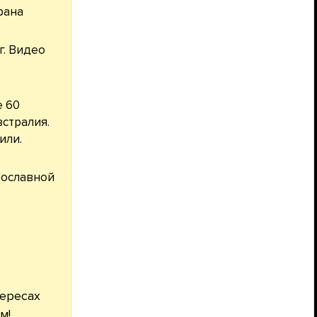
рана
г. Видео
е 60
встралия.
или.
вославной
тересах
м!