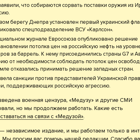
аявили, что собираются сорвать поставки оружия из И
сию.
вом берегу Днепра установлен первый украинский фла
иковало спецподразделение ВСУ «Карлсон».
циальном журнале Евросоюза опубликовано решение
тановлении потолка цен на российскую нефть на уровн
ров за баррель. К нему присоединились страны G7 и А
ию от необходимости соблюдать потолок цен освобод
мле отказались принимать решение западных стран.
вела санкции против представителей Украинской пра
и, поддерживающих российскую агрессию.
введена военная цензура, «Медузу» и другие СМИ
вали, но мы продолжаем работать. Какие есть
ставаться на связи с «Медузой»
.
— независимое издание, и мы работаем только в ин
. Мы просим вас
помочь нашей редакции
. Спасибо ва