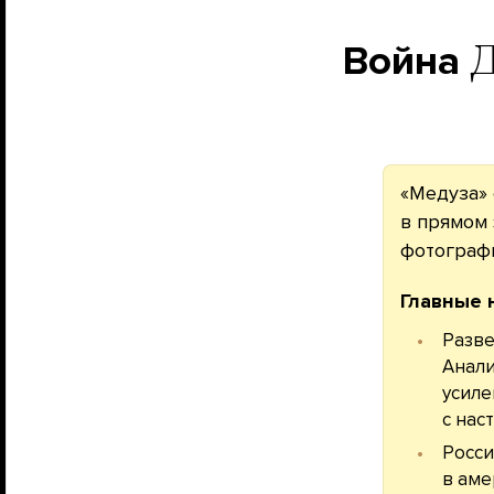
Война
Д
«Медуза» 
в прямом 
фотограф
Главные 
Разве
Анали
усиле
с нас
Росси
в аме