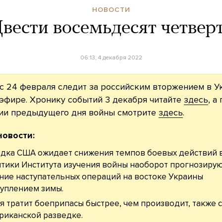
НОВОСТИ
вести восемьдесят четвер
06:13, 4 декабря 2022
с 24 февраля следит за российским вторжением в У
эфире. Хронику событий 3 декабря читайте
здесь
, а
ии предыдущего дня войны смотрите
здесь
.
новости:
дка США ожидает снижения темпов боевых действий в
тики Института изучения войны наоборот прогнозиру
ние наступательных операций на востоке Украины
туплением зимы.
я тратит боеприпасы быстрее, чем производит, также 
риканской разведке.