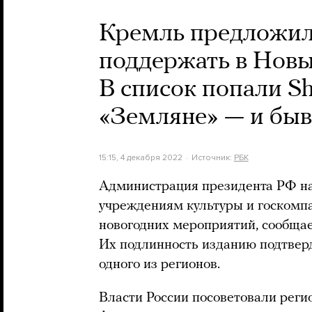
Кремль предложил
поддержать в Новы
В список попали S
«Земляне» — и бы
15:15, 4 декабря 2022
Источник:
РБК
Администрация президента РФ на
учреждениям культуры и госкомп
новогодних мероприятий, сообща
Их подлинность изданию подтверд
одного из регионов.
Власти России посоветовали реги