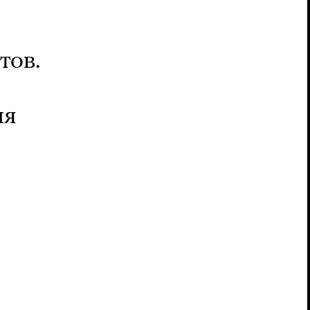
тов.
ля