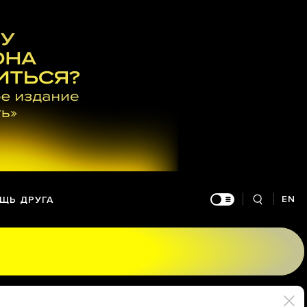
EN
ЩЬ ДРУГА