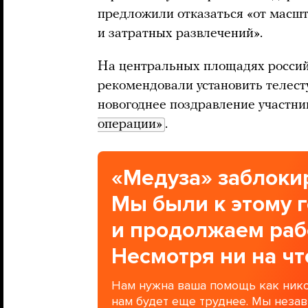
предложили отказаться «от масш
и затратных развлечений».
На центральных площадях российс
рекомендовали установить телесту
новогоднее поздравление участн
операции»
.
«Медуза» заблокир
Мы были к этому 
и продолжаем раб
Несмотря ни на чт
Нам нужна ваша помощь как нико
нам будет еще труднее. Мы неза