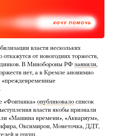
ХОЧУ ПОМОЧЬ
обилизации власти нескольких
то откажутся от новогодних торжеств,
здников. В Минобороны РФ
заявили
,
торжеств нет, а в Кремле анонимно
ли «преждевременные
.
ие «Фонтанка»
опубликовало
список
выступления власти якобы признали
али «Машина времени», «Аквариум»,
емфира, Оксимирон, Монеточка, ДДТ,
елей и групп.