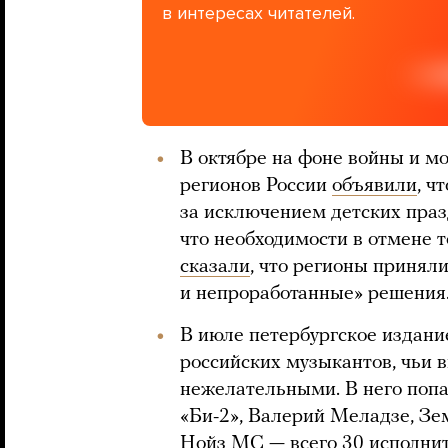
в интересах читателей.
В октябре на фоне войны и м
регионов России
объявили
, ч
за исключением детских пра
что необходимости в отмене 
сказали
, что регионы приня
и непроработанные» решения
В июле петербургское издан
российских музыкантов, чьи 
нежелательными. В него поп
«Би-2», Валерий Меладзе, З
Нойз МС — всего 30 исполнит