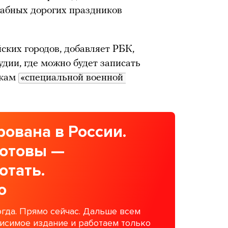
табных дорогих праздников
ких городов, добавляет РБК,
дии, где можно будет записать
икам
«специальной военной 
ована в России.
готовы —
отать.
о
гда. Прямо сейчас. Дальше всем
висимое издание и работаем только