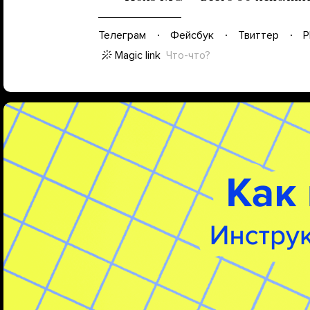
Телеграм
Фейсбук
Твиттер
P
Magic link
Что-что?