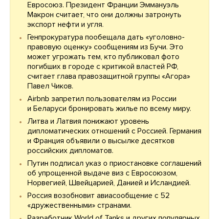
Евросоюз. Президент Франции Эммануэль
Макрон считает, что они должны затронуть
экспорт нефти и угля.
Генпрокуратура пообещала дать «уголовно-
правовую оценку» сообщениям из Бучи. Это
может угрожать тем, кто публиковал фото
погибших в городе с критикой властей РФ,
считает глава правозащитной группы «Агора»
Павел Чиков.
Airbnb запретил пользователям из России
и Беларуси бронировать жилье по всему миру.
Литва и Латвия понижают уровень
дипломатических отношений с Россией. Германия
и Франция объявили о высылке десятков
российских дипломатов.
Путин подписал указ о приостановке соглашений
об упрощенной выдаче виз с Евросоюзом,
Норвегией, Швейцарией, Данией и Исландией.
Россия возобновит авиасообщение с 52
«дружественными» странами.
Разработчик World of Tanks и других популярных