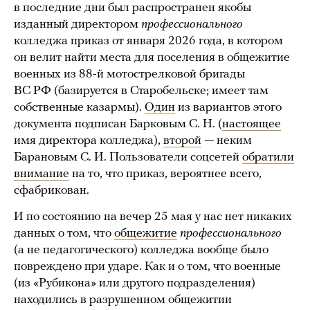
в последние дни был распространен якобы
изданный директором
профессионального
колледжа приказ от января 2026 года, в котором
он велит найти места для поселения в общежитие
военных из 88-й мотострелковой бригады
ВС РФ (базируется в Старобельске; имеет там
собственные казармы).
Один
из вариантов этого
документа подписан Барковым С. Н. (
настоящее
имя директора колледжа),
второй
— неким
Барановым С. И. Пользователи соцсетей
обратили
внимание
на то, что приказ, вероятнее всего,
сфабрикован.
И по состоянию на вечер 25 мая у нас нет никаких
данных о том, что
общежитие
профессионального
(а не педагогического) колледжа вообще было
повреждено при ударе. Как и о том, что военные
(из «Рубикона» или другого подразделения)
находились в разрушенном общежитии