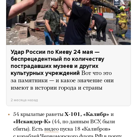
Удар России по Киеву 24 мая —
беспрецедентный по количеству
пострадавших музеев и других
культурных учреждений
Вот что это
за памятники — и какое значение они
имеют в истории города и страны
2 месяца назад
54 крылатые ракеты
Х-101, «Калибр»
и
«Искандер-К»
(44, по данным ВСУ, были
сбиты). Есть
видео
пуска 18 «Калибров»
с кораблей Черноморского флота РФ в порту