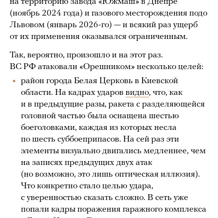
на территорию завода «Южмаш» в Днепре
(ноябрь 2024 года) и газового месторождения подо
Львовом (январь 2026-го) — и всякий раз ущерб
от их применения оказывался ограниченным.
Так, вероятно, произошло и на этот раз.
ВС РФ атаковали «Орешником» несколько целей:
район города Белая Церковь в Киевской
области. На кадрах ударов
видно
, что, как
и в предыдущие разы, ракета с разделяющейся
головной частью была оснащена шестью
боеголовками, каждая из которых несла
по шесть суббоеприпасов. На сей раз эти
элементы визуально двигались медленнее, чем
на записях предыдущих двух атак
(но возможно, это лишь оптическая иллюзия).
Что конкретно стало целью удара,
с уверенностью сказать сложно. В сеть уже
попали кадры поражения гаражного комплекса