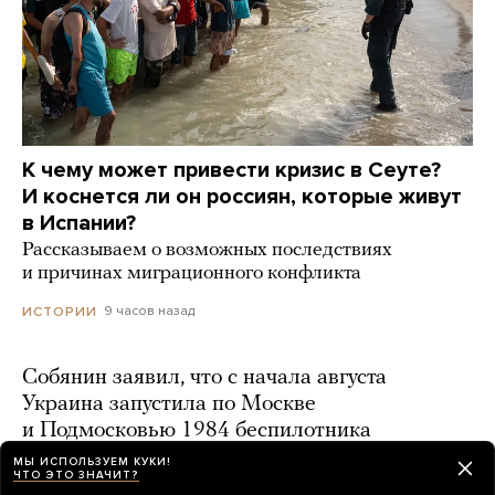
К чему может привести кризис в Сеуте?
И коснется ли он россиян, которые живут
в Испании?
Рассказываем о возможных последствиях
и причинах миграционного конфликта
9 часов назад
ИСТОРИИ
Собянин заявил, что с начала августа
Украина запустила по Москве
и Подмосковью 1984 беспилотника
МЫ ИСПОЛЬЗУЕМ КУКИ!
6 часов назад
ЧТО ЭТО ЗНАЧИТ?