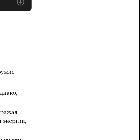
ружие
:
днако,
оражая
 энергии,