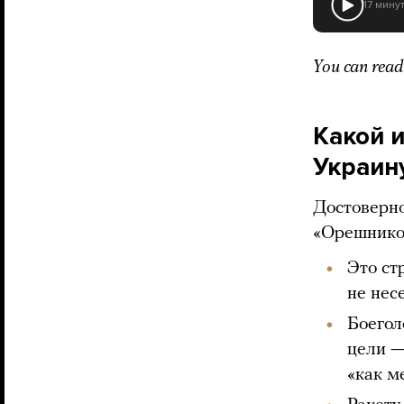
17 мину
You can read 
Какой 
Украин
Достоверно
«Орешник
Это ст
не нес
Боегол
цели —
«как м