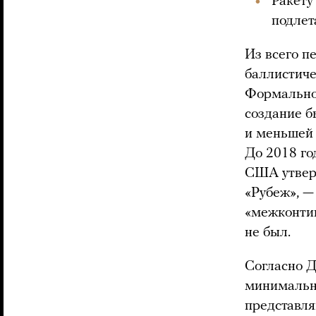
Ракету
подлет
Из всего п
баллистиче
Формально 
создание б
и меньшей 
До 2018 го
США утверж
«Рубеж», —
«межконтин
не был.
Согласно 
минимальну
представля