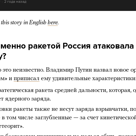
т
2 года назад
this story in English
here
.
именно ракетой Россия атаковала
у?
 это неизвестно. Владимир Путин назвал новое о
ом» и
приписал
ему удивительные характеристики
ратегическая ракета средней дальности, которая, о
ет ядерного заряда.
овки ракеты также не несут заряда взрывчатки, п
 в том числе заглубленные — за счет кинетической
етеорит».