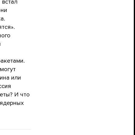
 встал
они
а.
ятся».
ного
и
акетами.
 могут
аина или
ссия
еты? И что
 ядерных