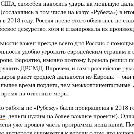
США, способен наносить удары на меньшую даль
(сославшись в том числе на казус «Рубежа») в ит
 в 2018 году. Россия после этого обязалась не ста
боевое дежурство, хотя и планировала их производ
ьности важен прежде всего для России: с помощь
льности удобно угрожать европейским странам и 
опе. Вероятно, именно поэтому Кремль решил п
рушить ДРСМД. Впрочем, и само российское руко
ударов ракет средней дальности из Европы — они
ньшее время подлета, чем межконтинентальные, а
время на ответные меры.
 работы по «Рубежу» были прекращены в 2018 г
ие
: деньги нужны на более важные проекты). Одна
мени уже прошла часть программы испытаний. По
во
экспертов
склоняется
к версии о том, что испол