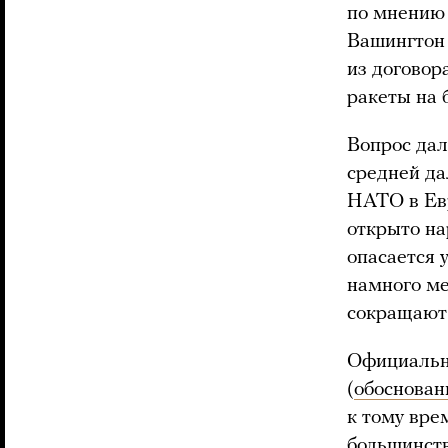
по мнению 
Вашингтон 
из договора
ракеты на 
Вопрос дал
средней да
НАТО в Евр
открыто на
опасается 
намного ме
сокращают 
Официально
(
обоснован
к тому вре
большинст