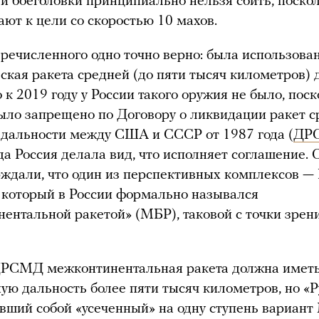
 и боеголовки принципиально нельзя сбить, поско
ают к цели со скоростью 10 махов.
еречисленного одно точно верно: была использова
ская ракета средней (до пяти тысяч километров) 
к 2019 году у России такого оружия не было, поск
ыло запрещено по Договору о ликвидации ракет 
дальности между США и СССР от 1987 года (
ДР
да Россия делала вид, что исполняет соглашение.
дали, что один из перспективных комплексов —
 который в России формально назывался
ентальной ракетой» (МБР), таковой с точки зрен
ДРСМД межконтинентальная ракета должна имет
ю дальность более пяти тысяч километров, но «Р
вший собой «усеченный» на одну ступень вариант