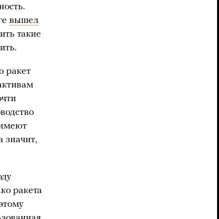
ность.
оге
вышел
вить такие
ить.
ю ракет
активам
очти
водство
 имеют
 значит,
оду
ко ракета
этому
ьзованная