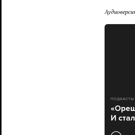
Аудиоверси
ПОДКАСТЫ
«Ореш
И ста