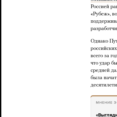
Россией ра
«Рубеж», в
поддержива
разработчи
Однако Пут
российских
всего за г
что удар б
средней да
была начат
десятилети
МНЕНИЕ Э
«Выгляди