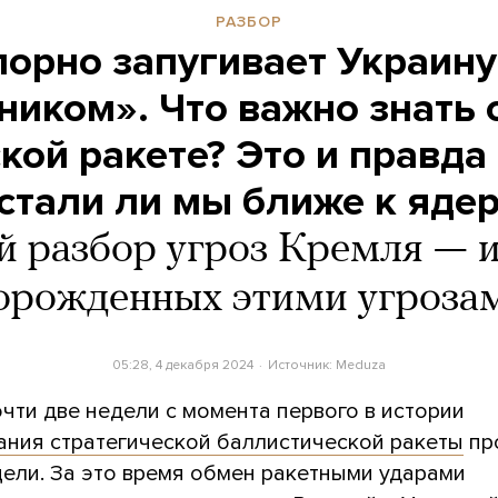
РАЗБОР
порно запугивает Украину
иком». Что важно знать 
кой ракете? Это и правда
стали ли мы ближе к яде
 разбор угроз Кремля — и
орожденных этими угроза
05:28, 4 декабря 2024
Источник:
Meduza
чти две недели с момента первого в истории
ания стратегической баллистической ракеты
пр
цели. За это время обмен ракетными ударами