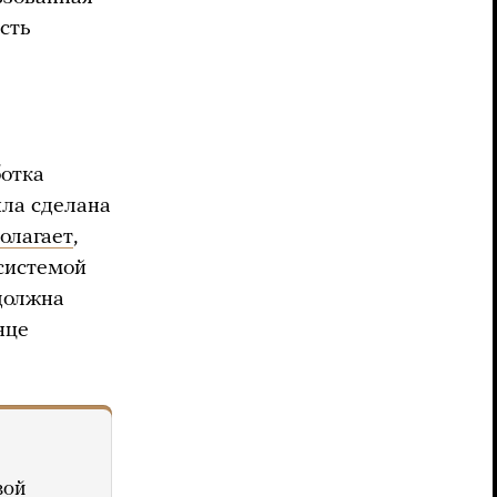
сть
ботка
ыла сделана
олагает
,
 системой
должна
нце
вой