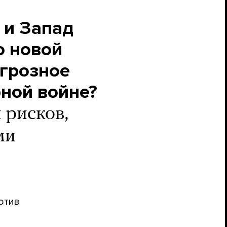
 и Запад
о новой
 грозное
рной войне?
 рисков,
ми
отив