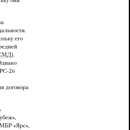
льку они
на
дальности.
ольку его
средней
СМД
).
 Однако
 РС-26
ия договора
ь
убеж»,
 МБР «Ярс»,