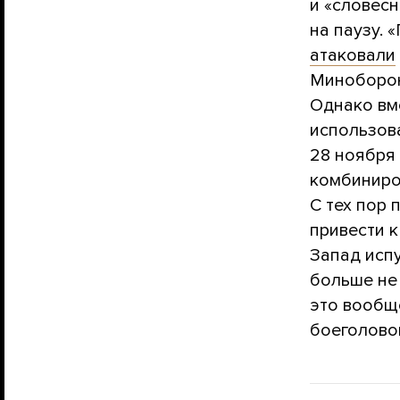
и «словес
на паузу. 
атаковали
Миноборо
Однако вм
использов
28 ноября
комбиниро
С тех пор 
привести к
Запад исп
больше не
это вообще
боеголово