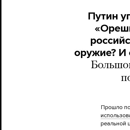
Путин у
«Орешн
российс
оружие? И 
Большой
п
Прошло по
использов
реальной 