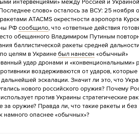
ными интервенциями» между Россией и Украиной
«Последнее слово» осталось за ВСУ: 25 ноября 
ракетами ATACMS окрестности аэропорта Курск
ны РФ
сообщило
, что «ответные действия готов
есто обещанного Владимиром Путиным повтор
ания баллистической ракеты средней дальност
 по целям в Украине
был нанесен
«обычный»
ванный удар дронами и «конвенциональными» р
противники воздерживаются от ударов, которые
 дальнейшей эскалации. Значит ли это, что Укр
угались нового российского оружия? Почему Ро
 использует против Украины стратегические рак
 за оружие? Правда ли, что такие ракеты и без
к намного опаснее «обычных»?