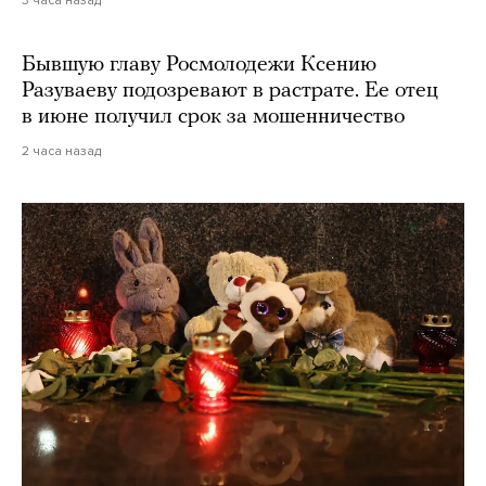
Бывшую главу Росмолодежи Ксению
Разуваеву подозревают в растрате. Ее отец
в июне получил срок за мошенничество
2 часа назад