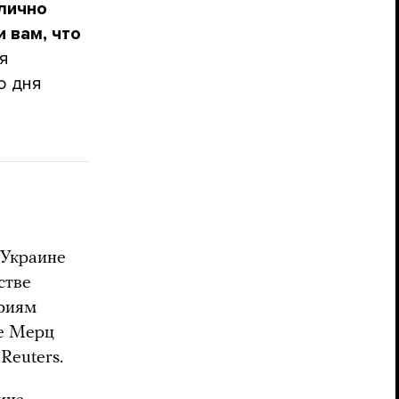
 лично
и вам, что
я
о дня
 Украине
стве
ериям
ое Мерц
Reuters.