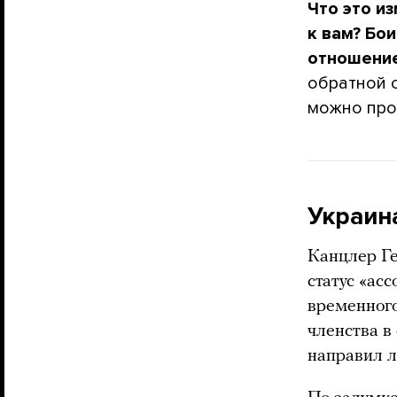
Что это и
к вам? Бои
отношение
обратной 
можно про
Украин
Канцлер Г
статус «ас
временного
членства в
направил л