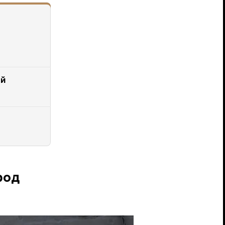
ей
род