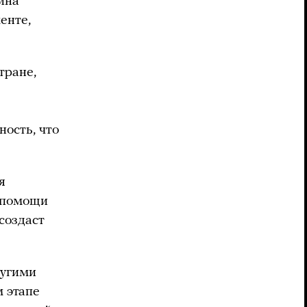
ина
енте,
тране,
ость, что
я
й помощи
создаст
ругими
м этапе