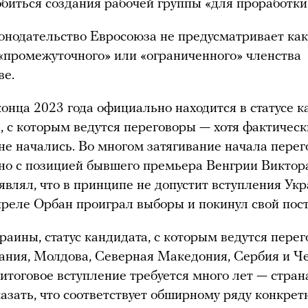
биться создания рабочей группы «для проработки
онодательство Евросоюза не предусматривает ка
«промежуточного» или «ограниченного» членства
ве.
конца 2023 года официально находится в статусе 
, с которым ведутся переговоры — хотя фактическ
 не начались. Во многом затягивание начала пере
но с позицией бывшего премьера Венгрии Виктор
являл, что в принципе не допустит вступления Ук
апреле Орбан проиграл выборы и покинул свой пост
аины, статус кандидата, с которым ведутся перег
ния, Молдова, Северная Македония, Сербия и Че
итоговое вступление требуется много лет — стран
азать, что соответствует обширному ряду конкре