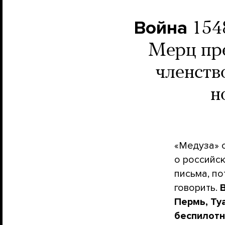
Война
154
Мерц пр
членств
н
«Медуза» 
о российс
письма, по
говорить.
Пермь, Ту
беспилотн