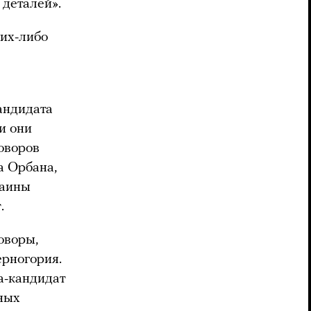
 деталей».
ких-либо
кандидата
и они
говоров
а Орбана,
раины
.
оворы,
рногория.
а-кандидат
тных