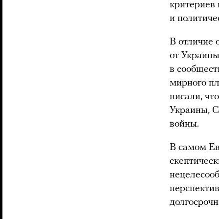
критериев 
и политиче
В отличие 
от Украины
в сообщест
мирного п
писали, чт
Украины, 
войны.
В самом Ев
скептическ
нецелесооб
перспектив
долгосроч