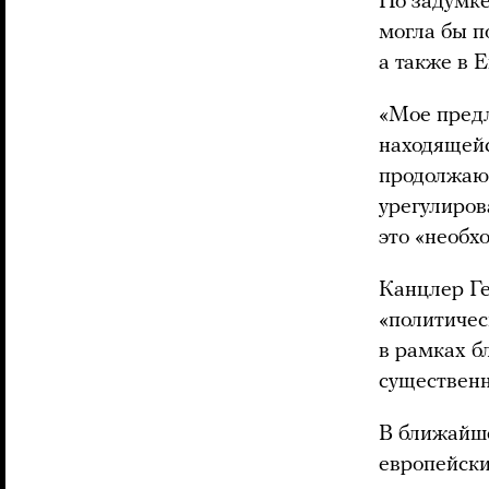
По задумке
могла бы п
а также в 
«Мое предл
находящейс
продолжаю
урегулиров
это «необх
Канцлер Ге
«политичес
в рамках б
существенн
В ближайше
европейски