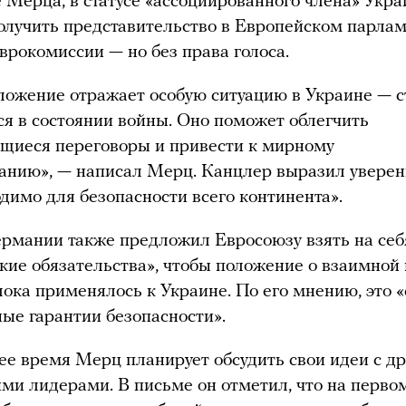
 Мерца, в статусе «ассоциированного члена» Укра
олучить представительство в Европейском парлам
Еврокомиссии — но без права голоса.
ожение отражает особую ситуацию в Украине — с
я в состоянии войны. Оно поможет облегчить
щиеся переговоры и привести к мирному
анию», — написал Мерц. Канцлер выразил уверенн
одимо для безопасности всего континента».
рмании также предложил Евросоюзу взять на себ
кие обязательства», чтобы положение о взаимно
лока применялось к Украине. По его мнению, это «
ые гарантии безопасности».
е время Мерц планирует обсудить свои идеи с д
ми лидерами. В письме он отметил, что на перво