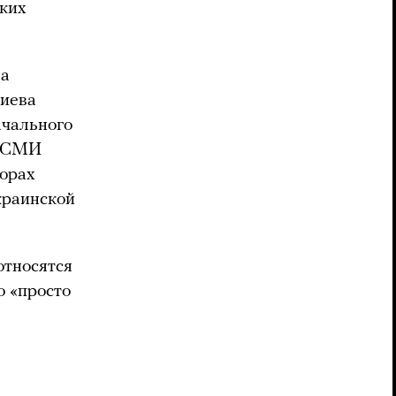
ских
ла
Киева
ачального
. СМИ
ворах
краинской
относятся
но «просто