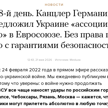
НОВОСТИ
8-й день. Канцлер Герман
едложил Украине «ассоции
о» в Евросоюзе. Без права 
о с гарантиями безопаснос
12:43, 21 мая 2026
Источник:
Meduza
с 24 февраля 2022 года в прямом эфире расска
ко-украинской войне. Мы ежедневно публикуем
тому что уверены: о войне нужно продолжать
ВСУ все чаще наносят удары по российским го
апсе, Чебоксары, Рязань, Москва — кажется, чт
ики могут прилететь абсолютно в любую точку