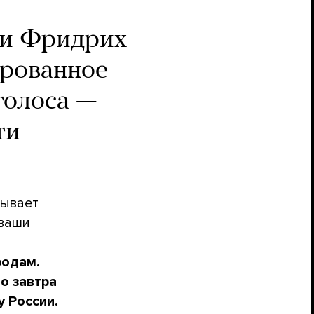
ии Фридрих
рованное
голоса —
ти
зывает
 ваши
родам.
о завтра
 России.