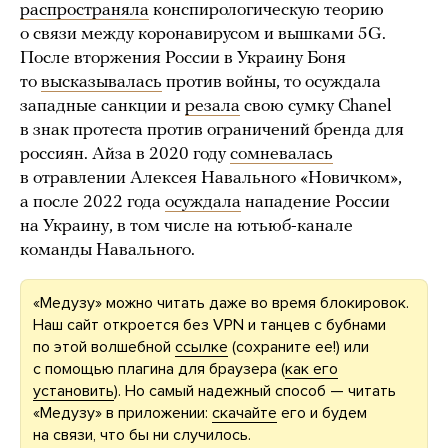
распространяла
конспирологическую теорию
о связи между коронавирусом и вышками 5G.
После вторжения России в Украину Боня
то
высказывалась
против войны, то осуждала
западные санкции и
резала
свою сумку Chanel
в знак протеста против ограничений бренда для
россиян. Айза в 2020 году
сомневалась
в отравлении Алексея Навального «Новичком»,
а после 2022 года
осуждала
нападение России
на Украину, в том числе на ютьюб-канале
команды Навального.
«Медузу» можно читать даже во время блокировок.
Наш сайт откроется без VPN и танцев с бубнами
по этой волшебной
ссылке
(сохраните ее!) или
с помощью плагина для браузера (
как его
установить
). Но самый надежный способ — читать
«Медузу» в приложении:
скачайте
его и будем
на связи, что бы ни случилось.