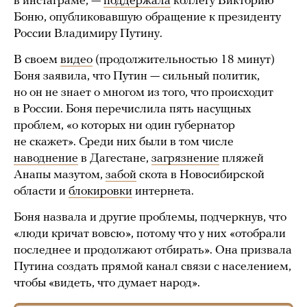
в инстаграме, —
поддержала
коллегу Викторию
Боню, опубликовавшую обращение к президенту
России Владимиру Путину.
В своем
видео
(продолжительностью 18 минут)
Боня заявила, что Путин — сильный политик,
но он не знает о многом из того, что происходит
в России. Боня перечислила пять насущных
проблем, «о которых ни один губернатор
не скажет». Среди них были в том числе
наводнение
в Дагестане,
загрязнение
пляжей
Анапы мазутом,
забой
скота в Новосибирской
области и
блокировки
интернета.
Боня назвала и другие проблемы, подчеркнув, что
«люди кричат вовсю», потому что у них «отобрали
последнее и продолжают отбирать». Она призвала
Путина создать прямой канал связи с населением,
чтобы «видеть, что думает народ».