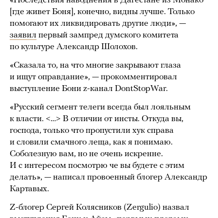
«Последствия наводнения в Дагестане из Монако
[где живет Боня], конечно, видны лучше. Только
помогают их ликвидировать другие люди», —
заявил
первый зампред думского комитета
по культуре Александр Шолохов.
«Сказала то, на что многие закрывают глаза
и ищут оправдание», — прокомментировал
выступление Бони z-канал DontStopWar.
«Русский сегмент телеги всегда был лояльным
к власти. <…> В отличии от инсты. Откуда вы,
господа, только что пропустили хук справа
и словили смачного леща, как я понимаю.
Соболезную вам, но не очень искренне.
И с интересом посмотрю че вы будете с этим
делать», — написал провоенный блогер Александр
Картавых.
Z-блогер Сергей Колясников (Zergulio) назвал