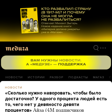
Перейти
к
материалам
НОВОСТИ
ИСТОРИИ
РАЗБОР
ПОДКАСТЫ
МАГАЗ
П
НОВОСТИ
«Сколько нужно наворовать, чтобы было
достаточно? У одного процента людей есть
то, чего нет у девяносто девяти
процентов»
Айза (4М подписчиков