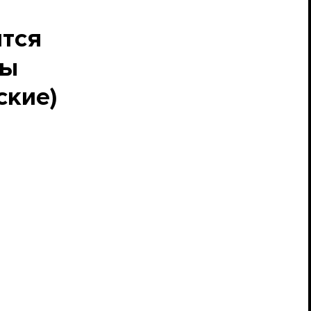
ится
ты
ские)