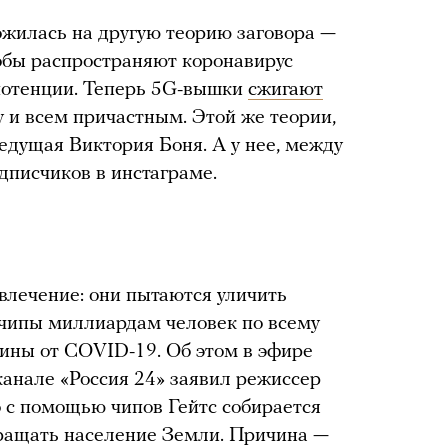
ожилась на другую теорию заговора —
кобы распространяют коронавирус
мпотенции. Теперь 5G-вышки
сжигают
у и всем причастным. Этой же теории,
едущая Виктория Боня. А у нее, между
дписчиков в инстаграме.
звлечение: они пытаются уличить
 чипы миллиардам человек по всему
цины от COVID-19. Об этом в эфире
анале «Россия 24» заявил режиссер
о с помощью чипов Гейтс собирается
кращать население Земли. Причина —