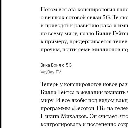
Потом вся эта конспирология нал
о вышках сотовой связи 5G. Те я
и приводят к развитию рака и и
по всему миру, назло Биллу Гейтс
к примеру, придерживается телев
прочим, почти семь миллионов по
Вика Боня о 5G
VayBay TV
Теперь у конспирологов новое ра
Билла Гейтса в желании вживить
миру. И все якобы под видом вак
программы «Бесогон ТВ» на телек
Никита Михалков. Он считает, чт
контролировать и постепенно со