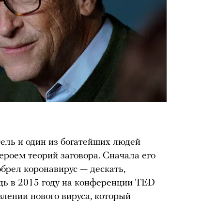
тель и один из богатейших людей
ероем теорий заговора. Сначала его
обрел коронавирус — дескать,
едь в 2015 году на конференции TED
лении нового вируса, который