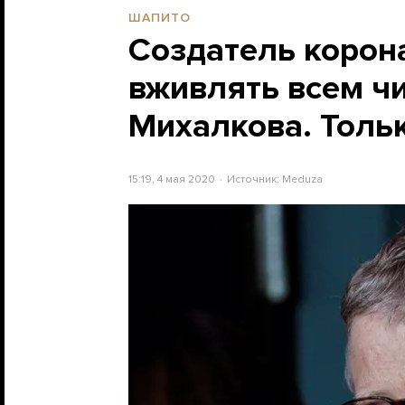
ШАПИТО
Создатель корона
вживлять всем чи
Михалкова. Толь
15:19, 4 мая 2020
Источник:
Meduza