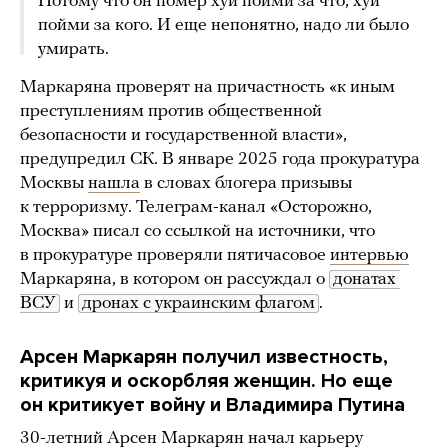
Потому что он помер хуй пойми за что, хуй
пойми за кого. И еще непонятно, надо ли было
умирать.
Маркаряна проверят на причастность «к иным
преступлениям против общественной
безопасности и государственной власти»,
предупредил СК. В январе 2025 года прокуратура
Москвы
нашла
в словах блогера призывы
к терроризму. Телеграм-канал «Осторожно,
Москва» писал со ссылкой на источники, что
в прокуратуре проверяли пятичасовое
интервью
Маркаряна, в котором он рассуждал о
донатах 
ВСУ
и
дронах с украинским флагом
.
Арсен Маркарян получил известность,
критикуя и оскорбляя женщин. Но еще
он критикует войну и Владимира Путина
30-летний Арсен Маркарян начал карьеру