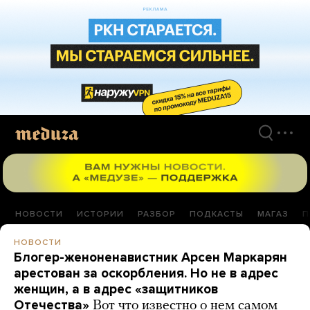
Перейти
к
материалам
НОВОСТИ
ИСТОРИИ
РАЗБОР
ПОДКАСТЫ
МАГАЗ
П
НОВОСТИ
Блогер-женоненавистник Арсен Маркарян
арестован за оскорбления. Но не в адрес
женщин, а в адрес «защитников
Отечества»
Вот что известно о нем самом