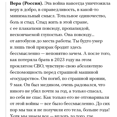
Вера (Россия).
Эта война навсегда уничтожила
веру в добро, в справедливость, в какой-то
минимальный смысл. Тотальное одиночество,
боль и стыд. Стыд жить в этой стране,
с ее плакатами повсюду, пропагандой,
нескончаемой глупостью. Она повсюду…
от автобусов до места работы. Ты будто умер
и лишь твой призрак бродит здесь
бессмысленно — непонятно зачем. А после того,
как потеряла брата в 2023 году на этом
проклятом СВО, чувствую свою абсолютную
беспомощность перед страшной машиной
«государство». Он погиб, по страшной иронии,
9 мая. Он был медиком, очень радовался, что
никого не убил почти за год, а только спасал,
но себя не спас. Как только его не отговаривали
от этой войны — все было бессмысленно. До сих
пор мы так и не получили его тела, больше года!
Хотя мы знаем все — вплоть до того, где