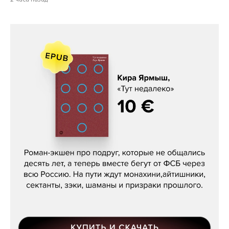
Кира Ярмыш, «Тут недалеко»