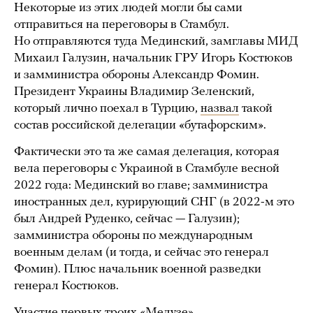
Некоторые из этих людей могли бы сами
отправиться на переговоры в Стамбул.
Но отправляются туда Мединский, замглавы МИД
Михаил Галузин, начальник ГРУ Игорь Костюков
и замминистра обороны Александр Фомин.
Президент Украины Владимир Зеленский,
который лично поехал в Турцию,
назвал
такой
состав российской делегации «бутафорским».
Фактически это та же самая делегация, которая
вела переговоры с Украиной в Стамбуле весной
2022 года: Мединский во главе; замминистра
иностранных дел, курирующий СНГ (в 2022-м это
был Андрей Руденко, сейчас — Галузин);
замминистра обороны по международным
военным делам (и тогда, и сейчас это генерал
Фомин). Плюс начальник военной разведки
генерал Костюков.
Участие первых троих «Медузе»