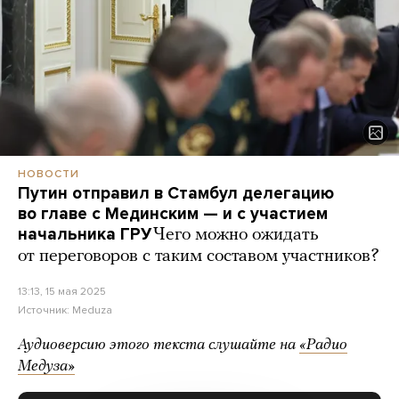
НОВОСТИ
Путин отправил в Стамбул делегацию
во главе с Мединским — и с участием
начальника ГРУ
Чего можно ожидать
от переговоров с таким составом участников?
13:13, 15 мая 2025
Источник:
Meduza
Аудиоверсию этого текста слушайте на
«Радио
Медуза»