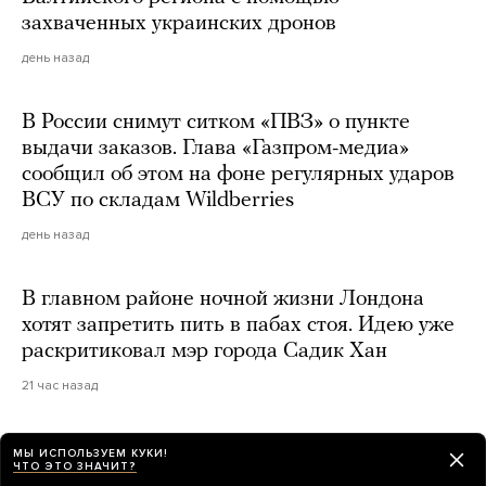
захваченных украинских дронов
день назад
В России снимут ситком «ПВЗ» о пункте
выдачи заказов. Глава «Газпром-медиа»
сообщил об этом на фоне регулярных ударов
ВСУ по складам Wildberries
день назад
В главном районе ночной жизни Лондона
хотят запретить пить в пабах стоя. Идею уже
раскритиковал мэр города Садик Хан
21 час назад
В Москве похоронили генерал-майора
МЫ ИСПОЛЬЗУЕМ КУКИ!
ЧТО ЭТО ЗНАЧИТ?
Валерия Плохотнюка. Вероятно, он погиб при