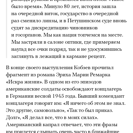
было время». Минуло 80 лет, история зашла
на очередной виток, государство в очередной
раз сменило линзы, и в Петушинском суде вновь
судят за дискредитацию чиновников
и госорганов. Мы как нация топчемся на месте.
Мы застряли в салоне оптики, где примеряем
наугад все очки подряд, так и не удосужившись
заглянуть в лежащий в кармане рецепт.
В конце своего выступления Кобзев прочитал
фрагмент из романа Эриха Марии Ремарка
«Искра жизни». В одном из его эпизодов
американские солдаты освобождают концлагерь
в Германии весной 1945 года. Бывший комендант
концлагеря говорит им: «Я ничего об этом не знал.
Это другие, самовольно», «Так то был приказ.
Долг», «Я делал все, что в моих силах».
Американский капрал отвечает, что эти фразы
им придется слышать очень часто в ближайшие