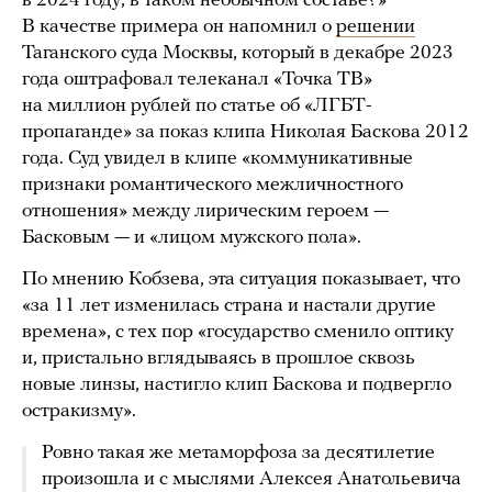
в 2024 году, в таком необычном составе?»
В качестве примера он напомнил о
решении
Таганского суда Москвы, который в декабре 2023
года оштрафовал телеканал «Точка ТВ»
на миллион рублей по статье об «ЛГБТ-
пропаганде» за показ клипа Николая Баскова 2012
года. Суд увидел в клипе «коммуникативные
признаки романтического межличностного
отношения» между лирическим героем —
Басковым — и «лицом мужского пола».
По мнению Кобзева, эта ситуация показывает, что
«за 11 лет изменилась страна и настали другие
времена», с тех пор «государство сменило оптику
и, пристально вглядываясь в прошлое сквозь
новые линзы, настигло клип Баскова и подвергло
остракизму».
Ровно такая же метаморфоза за десятилетие
произошла и с мыслями Алексея Анатольевича