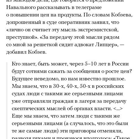
из эпизодов дела, где говорится о предложении
Навального рассказывать в телеграме
о повышении цен на продукты. По словам Кобзева,
допрошенный в суде оперативник заявил, что
«лично он считает эту мысль экстремистской,
преступной». «За передачу этой мысли рядом
со мной за решеткой сидит адвокат Липцер», —
добавил Кобзев.
Кто знает, быть может, через 5–10 лет в России
будут сотнями сажать за сообщения о росте цен?
Будущее неведомо, но нам известно прошлое.
Мы знаем, что в 30-х, 40-х, 50-х в российских
судах люди с такими же серьезными лицами
уже отправляли граждан в лагеря за передачу
скептических мыслей об органах власти. <…>
Еще мы знаем, что затем люди с такими же
серьезными лицами (а случалось, что это были
те же самые люди) эти приговоры отменяли,
разводя руками и произнося вполголоса: «Такое